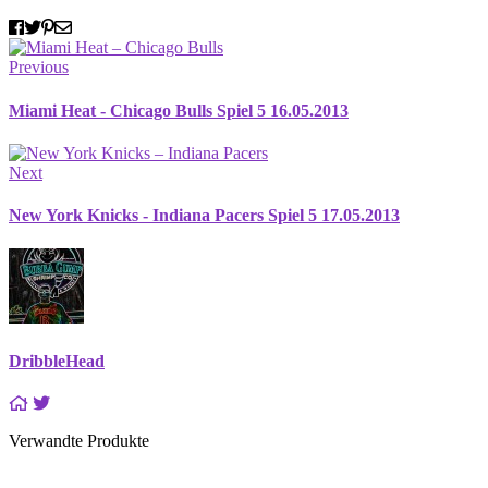
Previous
Miami Heat - Chicago Bulls Spiel 5 16.05.2013
Next
New York Knicks - Indiana Pacers Spiel 5 17.05.2013
DribbleHead
Verwandte Produkte