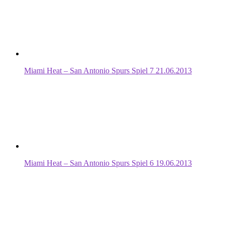
Miami Heat – San Antonio Spurs Spiel 7 21.06.2013
Miami Heat – San Antonio Spurs Spiel 6 19.06.2013