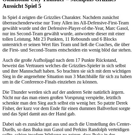
Aussicht Spiel 5
In Spiel 4 zeigten die Grizzlies Charakter. Nachdem zunächst
überraschenderweise nur Tony Allen ins All-Defensive-First-Team
gewählt wurde und der Defensive-Player-of-the-Year, Marc Gasol,
nur ins Second-Team gewählt wurde, antwortete dieser mit einer
tollen Leistung. Mit 23 Punkten, 11 Rebounds und 6 Blocks
unterstrich er seinen Wert fürs Team und ließ die Coaches, die über
die First- und Second-Teams entscheiden ein wenig blöd dar stehen.
Auch die große Aufholjagd nach dem 17 Punkte Rückstand,
beweist das Vertrauen welches die Grizzlies-Spieler in sich selbst
und ihre Mannschaft haben. So brachten sie sich mit dem wichtigen
Sieg in die angenehme Situation nun 3 Matchbälle für sich zu haben
um in die Conference-Finals einziehen zu können.
Die Thunder werden sich auf der anderen Seite natürlich ärgern.
Nicht nur das man einen großen Vorsprung verspielte, letztlich
schenkte man den Sieg auch selbst ein wenig her. So patzte Derek
Fisher, der kurz vor dem Ende für einen dummen Ballverlust sorgte
und das Spiel damit aus der Hand gab.
Dabei sah es zunächst gut aus und auch die Umstellung des Center-
Duells, so dass Ibaka nun Gasol und Perkins Randolph verteidigen
sollte, schien insofern Wirkung zu zeigen, dass Ibaka in der