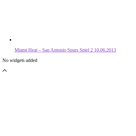
Miami Heat – San Antonio Spurs Spiel 2 10.06.2013
No widgets added