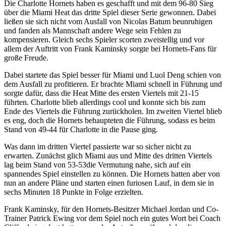
Die Charlotte Hornets haben es geschafft und mit dem 96-80 Sieg
über die Miami Heat das dritte Spiel dieser Serie gewonnen. Dabei
ließen sie sich nicht vom Ausfall von Nicolas Batum beunruhigen
und fanden als Mannschaft andere Wege sein Fehlen zu
kompensieren. Gleich sechs Spieler scorten zweistellig und vor
allem der Auftritt von Frank Kaminsky sorgte bei Hornets-Fans für
große Freude.
Dabei startete das Spiel besser für Miami und Luol Deng schien von
dem Ausfall zu profitieren. Er brachte Miami schnell in Führung und
sorgte dafür, dass die Heat Mitte des ersten Viertels mit 21-15
führten. Charlotte blieb allerdings cool und konnte sich bis zum
Ende des Viertels die Führung zurückholen. Im zweiten Viertel blieb
es eng, doch die Hornets behaupteten die Führung, sodass es beim
Stand von 49-44 für Charlotte in die Pause ging.
Was dann im dritten Viertel passierte war so sicher nicht zu
erwarten. Zunächst glich Miami aus und Mitte des dritten Viertels
lag beim Stand von 53-53die Vermutung nahe, sich auf ein
spannendes Spiel einstellen zu können. Die Hornets hatten aber von
nun an andere Pläne und starten einen furiosen Lauf, in dem sie in
sechs Minuten 18 Punkte in Folge erzielten.
Frank Kaminsky, für den Hornets-Besitzer Michael Jordan und Co-
Trainer Patrick Ewing vor dem Spiel noch ein gutes Wort bei Coach