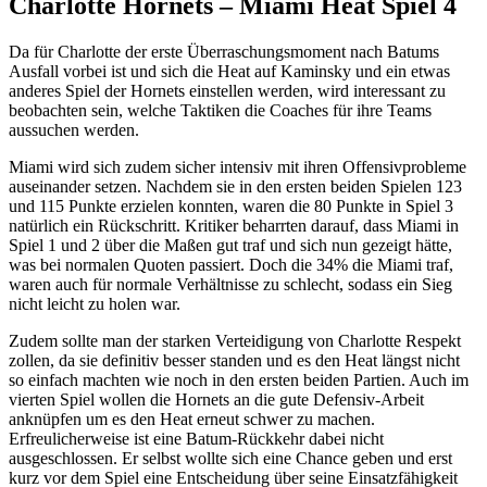
Charlotte Hornets – Miami Heat Spiel 4
Da für Charlotte der erste Überraschungsmoment nach Batums
Ausfall vorbei ist und sich die Heat auf Kaminsky und ein etwas
anderes Spiel der Hornets einstellen werden, wird interessant zu
beobachten sein, welche Taktiken die Coaches für ihre Teams
aussuchen werden.
Miami wird sich zudem sicher intensiv mit ihren Offensivprobleme
auseinander setzen. Nachdem sie in den ersten beiden Spielen 123
und 115 Punkte erzielen konnten, waren die 80 Punkte in Spiel 3
natürlich ein Rückschritt. Kritiker beharrten darauf, dass Miami in
Spiel 1 und 2 über die Maßen gut traf und sich nun gezeigt hätte,
was bei normalen Quoten passiert. Doch die 34% die Miami traf,
waren auch für normale Verhältnisse zu schlecht, sodass ein Sieg
nicht leicht zu holen war.
Zudem sollte man der starken Verteidigung von Charlotte Respekt
zollen, da sie definitiv besser standen und es den Heat längst nicht
so einfach machten wie noch in den ersten beiden Partien. Auch im
vierten Spiel wollen die Hornets an die gute Defensiv-Arbeit
anknüpfen um es den Heat erneut schwer zu machen.
Erfreulicherweise ist eine Batum-Rückkehr dabei nicht
ausgeschlossen. Er selbst wollte sich eine Chance geben und erst
kurz vor dem Spiel eine Entscheidung über seine Einsatzfähigkeit