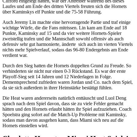
Clifford eingelegt hatten, war der Antreiber während des dieses
Laufes und am Ende des dritten Viertels freuten sich die Hornets
über Kaminskys elf Punkte und die 75-58 Führung.
Auch Jeremy Lin machte eine hervorragende Partie und traf einige
wichtige Würfe, die die Fans mitrissen. Lin kam am Ende auf 18
Punkte, Kaminsky auf 15 und da vier weitere Hornets-Spieler
zweistellig trafen und die Mannschaft sowohl offensiv als auch
defensiv sehr gut harmonierte, änderte sich auch im vierten Viertels
nichts mehr Spielverlauf, sodass das 96-80 Endergebnis am Ende
verdient war.
Durch den Sieg hatten die Hornets doppelten Grund zu Freude. So
verhinderten sie nicht nur einen 0-3 Rückstand. Es war der erste
Playoff-Sieg seit 14 Jahren und 12 Niederlagen in Folge.
Dementsprechend zufrieden waren Jordan und Co. nach dem Spiel,
da sie sich außerdem in ihrer Heimstärke bestätigt fühlen.
Die Heat waren andererseits natürlich enttäuscht und Luol Deng
sprach nach dem Spiel davon, dass sie zu viele Fehler gemacht
hätten und den Hornets erlaubt hätten ihr Spiel aufzuziehen. Coach
Spoelstra ging sofort auf die Match-Up Probleme mit Kaminsky,
sodass man davon ausgehen kann, dass Miami sich neu auf die
Hornets einstellen wird.