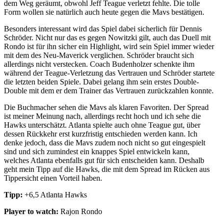
dem Weg geräumt, obwohl Jeff Teague verletzt fehlte. Die tolle
Form wollen sie natürlich auch heute gegen die Mavs bestätigen.
Besonders interessant wird das Spiel dabei sicherlich für Dennis
Schröder. Nicht nur das es gegen Nowitzki gilt, auch das Duell mit
Rondo ist für ihn sicher ein Highlight, wird sein Spiel immer wieder
mit dem des Neu-Maverick verglichen. Schröder braucht sich
allerdings nicht verstecken. Coach Budenholzer schenkte ihm
während der Teague-Verletzung das Vertrauen und Schröder startete
die letzten beiden Spiele. Dabei gelang ihm sein erstes Double-
Double mit dem er dem Trainer das Vertrauen zurückzahlen konnte.
Die Buchmacher sehen die Mavs als klaren Favoriten. Der Spread
ist meiner Meinung nach, allerdings recht hoch und ich sehe die
Hawks unterschätzt. Atlanta spielte auch ohne Teague gut, über
dessen Rückkehr erst kurzfristig entschieden werden kann. Ich
denke jedoch, dass die Mavs zudem noch nicht so gut eingespielt
sind und sich zumindest ein knappes Spiel entwickeln kann,
welches Atlanta ebenfalls gut für sich entscheiden kann. Deshalb
geht mein Tipp auf die Hawks, die mit dem Spread im Rücken aus
Tippersicht einen Vorteil haben.
Tipp:
+6,5 Atlanta Hawks
Player to watch:
Rajon Rondo