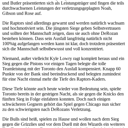
und Butler präsentierten sich als Leistungsträger und fingen die teils
durchwachsenen Leistungen der verletzungsgeplagten Noah,
Gibson und Rose auf.
Die Raptors sind allerdings gewarnt und werden natürlich wachsam
und hochmotiviert sein. Die jüngsten Siege geben Selbstvertrauen
und sollten der Mannschaft zeigen, dass sie auch ohne DeRozan
bestehen können. Dass sein Ausfall langfristig natürlich nicht
100%ig aufgefangen werden kann ist klar, doch trotzdem präsentiert
sich die Mannschaft selbstbewusst und voll konzentriert.
Niemand, außer vielleicht Kyle Lowry ragt komplett heraus und ein
Sieg gegen die Pistons vor einigen Tagen belegte die tolle
Teamleistung mit der Toronto den Ausfall kompensiert. Knapp 60
Punkte von der Bank sind beeindruckend und belegten zumindest
für eine Nacht einmal mehr die Tiefe des Raptors-Kaders.
Diese Tiefe könnte auch heute wieder von Bedeutung sein, spielte
Toronto bereits in der gestrigen Nacht, als sie gegen die Knicks den
fünften Sieg in Folge einfahren konnten. Doch nach einigen
schwächeren Gegnern gehört das Spiel gegen Chicago nun sicher
zu den schwierigsten nach DeRozans Verletzung.
Die Bulls sind heiß, spielen zu Hause und wollen nach dem Sieg
gegen die Grizzlies und vor dem Duell mit den Wizards ein weiteres