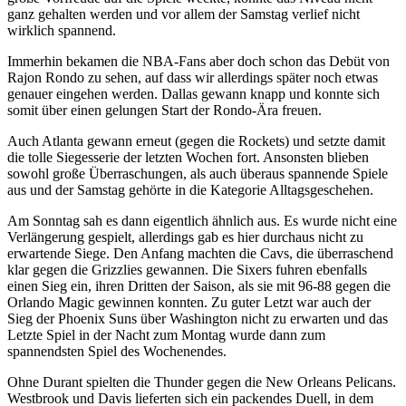
ganz gehalten werden und vor allem der Samstag verlief nicht
wirklich spannend.
Immerhin bekamen die NBA-Fans aber doch schon das Debüt von
Rajon Rondo zu sehen, auf dass wir allerdings später noch etwas
genauer eingehen werden. Dallas gewann knapp und konnte sich
somit über einen gelungen Start der Rondo-Ära freuen.
Auch Atlanta gewann erneut (gegen die Rockets) und setzte damit
die tolle Siegesserie der letzten Wochen fort. Ansonsten blieben
sowohl große Überraschungen, als auch überaus spannende Spiele
aus und der Samstag gehörte in die Kategorie Alltagsgeschehen.
Am Sonntag sah es dann eigentlich ähnlich aus. Es wurde nicht eine
Verlängerung gespielt, allerdings gab es hier durchaus nicht zu
erwartende Siege. Den Anfang machten die Cavs, die überraschend
klar gegen die Grizzlies gewannen. Die Sixers fuhren ebenfalls
einen Sieg ein, ihren Dritten der Saison, als sie mit 96-88 gegen die
Orlando Magic gewinnen konnten. Zu guter Letzt war auch der
Sieg der Phoenix Suns über Washington nicht zu erwarten und das
Letzte Spiel in der Nacht zum Montag wurde dann zum
spannendsten Spiel des Wochenendes.
Ohne Durant spielten die Thunder gegen die New Orleans Pelicans.
Westbrook und Davis lieferten sich ein packendes Duell, in dem