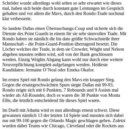
Schröder wurde allerdings wohl selten so sehr erwartet wie dieses
mal, haben sich beide durch konstant gute Leistungen im Gespräch
gehalten und vor allem die Mavs, durch den Rondo-Trade nochmal
klar verbesserte.
So landete Dallas einen Überraschungs-Coup und sicherte sich die
Dienste des Point Guards in einem für sie sehr sinnvollen Trade. Mit
Rondo haben sie nämlich die bis dato größte Schwachstelle ihrer
Mannschaft – die Point-Guard-Position überragend besetzt. Die
Löcher welches der Trade, in dem sie Crowder, Wright und Nelson
abgeben mussten reißen wird, soll von der Bank geschlossen
werden. Einzig Wrights Abgang kann wohl nur durch eine weitere
Neuverpflichtung komplett aufgefangen werden. Heißeste
Kandidaten: Jermaine O’Neal oder Emeka Okafor.
Im ersten Spiel mit Rondo gelang den Mavs ein knapper Sieg.
Gegen die ersatzgeschwächten Spurs siegte Dallas mit 99-93.
Rondo zeigte sich mit 6 Punkten, 7 Rebounds und 9 Assists mal
wieder als All-Rounder, doch es waren die 38 Punkte von Monta
Ellis, die letztlich entscheidend für dieses Spiel waren.
Im Duell mit Atlanta wird es nun allerdings erneut schwer. Diese
gewannen nämlich 13 der letzten 14 Spiele und mussten sich dabei
nur mit 99-100 gegen die Orlando Magic geschlagen geben. Zuletzt
wurden dabei Teams wie Chicago, Cleveland oder die Rockets aus