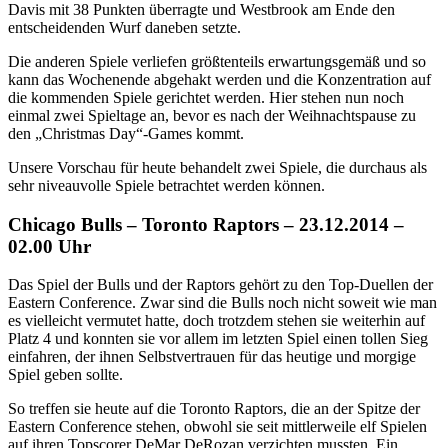
Davis mit 38 Punkten überragte und Westbrook am Ende den
entscheidenden Wurf daneben setzte.
Die anderen Spiele verliefen größtenteils erwartungsgemäß und so
kann das Wochenende abgehakt werden und die Konzentration auf
die kommenden Spiele gerichtet werden. Hier stehen nun noch
einmal zwei Spieltage an, bevor es nach der Weihnachtspause zu
den „Christmas Day“-Games kommt.
Unsere Vorschau für heute behandelt zwei Spiele, die durchaus als
sehr niveauvolle Spiele betrachtet werden können.
Chicago Bulls – Toronto Raptors – 23.12.2014 –
02.00 Uhr
Das Spiel der Bulls und der Raptors gehört zu den Top-Duellen der
Eastern Conference. Zwar sind die Bulls noch nicht soweit wie man
es vielleicht vermutet hatte, doch trotzdem stehen sie weiterhin auf
Platz 4 und konnten sie vor allem im letzten Spiel einen tollen Sieg
einfahren, der ihnen Selbstvertrauen für das heutige und morgige
Spiel geben sollte.
So treffen sie heute auf die Toronto Raptors, die an der Spitze der
Eastern Conference stehen, obwohl sie seit mittlerweile elf Spielen
auf ihren Topscorer DeMar DeRozan verzichten mussten. Ein