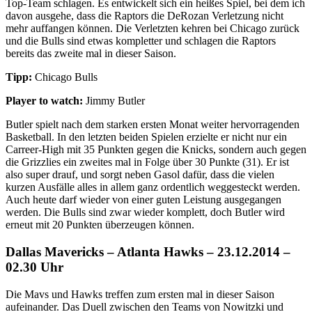
Top-Team schlagen. Es entwickelt sich ein heißes Spiel, bei dem ich
davon ausgehe, dass die Raptors die DeRozan Verletzung nicht
mehr auffangen können. Die Verletzten kehren bei Chicago zurück
und die Bulls sind etwas kompletter und schlagen die Raptors
bereits das zweite mal in dieser Saison.
Tipp:
Chicago Bulls
Player to watch:
Jimmy Butler
Butler spielt nach dem starken ersten Monat weiter hervorragenden
Basketball. In den letzten beiden Spielen erzielte er nicht nur ein
Carreer-High mit 35 Punkten gegen die Knicks, sondern auch gegen
die Grizzlies ein zweites mal in Folge über 30 Punkte (31). Er ist
also super drauf, und sorgt neben Gasol dafür, dass die vielen
kurzen Ausfälle alles in allem ganz ordentlich weggesteckt werden.
Auch heute darf wieder von einer guten Leistung ausgegangen
werden. Die Bulls sind zwar wieder komplett, doch Butler wird
erneut mit 20 Punkten überzeugen können.
Dallas Mavericks – Atlanta Hawks – 23.12.2014 –
02.30 Uhr
Die Mavs und Hawks treffen zum ersten mal in dieser Saison
aufeinander. Das Duell zwischen den Teams von Nowitzki und