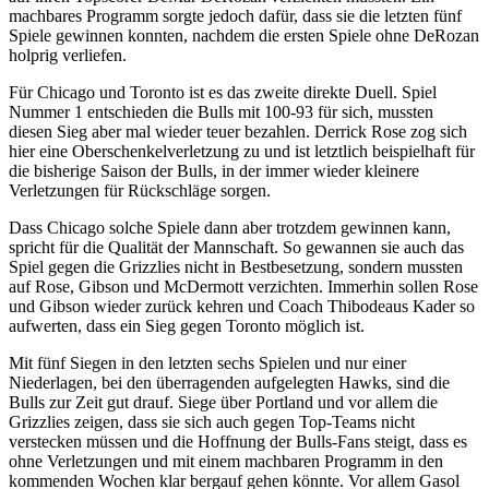
machbares Programm sorgte jedoch dafür, dass sie die letzten fünf
Spiele gewinnen konnten, nachdem die ersten Spiele ohne DeRozan
holprig verliefen.
Für Chicago und Toronto ist es das zweite direkte Duell. Spiel
Nummer 1 entschieden die Bulls mit 100-93 für sich, mussten
diesen Sieg aber mal wieder teuer bezahlen. Derrick Rose zog sich
hier eine Oberschenkelverletzung zu und ist letztlich beispielhaft für
die bisherige Saison der Bulls, in der immer wieder kleinere
Verletzungen für Rückschläge sorgen.
Dass Chicago solche Spiele dann aber trotzdem gewinnen kann,
spricht für die Qualität der Mannschaft. So gewannen sie auch das
Spiel gegen die Grizzlies nicht in Bestbesetzung, sondern mussten
auf Rose, Gibson und McDermott verzichten. Immerhin sollen Rose
und Gibson wieder zurück kehren und Coach Thibodeaus Kader so
aufwerten, dass ein Sieg gegen Toronto möglich ist.
Mit fünf Siegen in den letzten sechs Spielen und nur einer
Niederlagen, bei den überragenden aufgelegten Hawks, sind die
Bulls zur Zeit gut drauf. Siege über Portland und vor allem die
Grizzlies zeigen, dass sie sich auch gegen Top-Teams nicht
verstecken müssen und die Hoffnung der Bulls-Fans steigt, dass es
ohne Verletzungen und mit einem machbaren Programm in den
kommenden Wochen klar bergauf gehen könnte. Vor allem Gasol