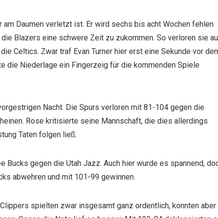
 am Daumen verletzt ist. Er wird sechs bis acht Wochen fehlen
f die Blazers eine schwere Zeit zu zukommen. So verloren sie a
die Celtics. Zwar traf Evan Turner hier erst eine Sekunde vor de
e die Niederlage ein Fingerzeig für die kommenden Spiele
vorgestrigen Nacht. Die Spurs verloren mit 81-104 gegen die
cheinen. Rose kritisierte seine Mannschaft, die dies allerdings
stung Taten folgen ließ.
ee Bucks gegen die Utah Jazz. Auch hier wurde es spannend, do
ucks abwehren und mit 101-99 gewinnen.
e Clippers spielten zwar insgesamt ganz ordentlich, konnten aber