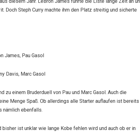
us diesem Jahr. LeBron James führte die Liste lange Zeit an u
t. Doch Steph Curry machte ihm den Platz streitig und sicherte
ron James, Pau Gasol
ony Davis, Marc Gasol
d zu einem Bruderduell von Pau und Marc Gasol. Auch die
eine Menge Spaß. Ob allerdings alle Starter auflaufen ist bereits
s nämlich ebenfalls.
 bisher ist unklar wie lange Kobe fehlen wird und auch ob er in