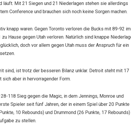
d läuft. Mit 21 Siegen und 21 Niederlagen stehen sie allerdings
stern Conference und brauchen sich noch keine Sorgen machen.
lativ knapp waren. Gegen Toronto verloren die Bucks mit 89-92 im
01 zu Hause gegen Utah verloren. Natürlich sind knappe Niederla
nglücklich, doch vor allem gegen Utah muss der Anspruch für ein
usetzen.
 sind, ist trotz der besseren Bilanz unklar. Detroit steht mit 17
t sich aber in hervorragender Form.
r 128-118 Sieg gegen die Magic, in dem Jennings, Monroe und
rste Spieler seit fünf Jahren, der in einem Spiel über 20 Punkte
 Punkte, 10 Rebounds) und Drummond (26 Punkte, 17 Rebounds)
ufgabe zu stellen.