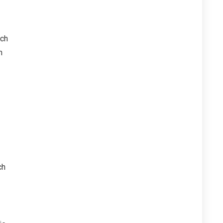
uch
m
ch