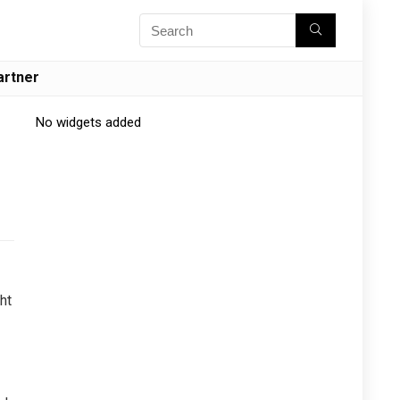
artner
No widgets added
ht