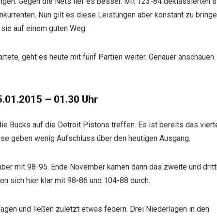
gen. Gegen die Nets lief es besser. Mit 123-84 deklassierten s
kurrenten. Nun gilt es diese Leistungen aber konstant zu bringe
n sie auf einem guten Weg.
tete, geht es heute mit fünf Partien weiter. Genauer anschauen
5.01.2015 – 01.30 Uhr
e Bucks auf die Detroit Pistons treffen. Es ist bereits das viert
isse geben wenig Aufschluss über den heutigen Ausgang.
er mit 98-95. Ende November kamen dann das zweite und drit
en sich hier klar mit 98-86 und 104-88 durch.
agen und ließen zuletzt etwas federn. Drei Niederlagen in den