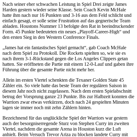
Nach seiner eher schwachen Leistung in Spiel Drei zeigte James
Harden gestern wieder seine Klasse. Sein Coach Kevin McHale
hatte ihm nach nur 16 Punkten und 3-16 aus dem Feld schlicht und
einfach gesagt, er solle seine Frustration auf das gegnerische Team
abladen. Houstons Nummer 13 befolgte den Rat in beeindruckender
Form. 45 Punkte bedeuteten ein neues „Playoff-Career-High“ und
den ersten Sieg in den Western Conference Finals.
„James hat ein fantastisches Spiel gemacht“, gab Coach McHale
nach dem Spiel zu Protokoll. Die Rockets spielten so, wie sie es
nach ihrem 3-1-Rückstand gegen die Los Angeles Clippers getan
hatten. Sie eröffneten die Partie mit einem 12-0-Lauf und gaben ihre
Führung über die gesamte Partie nicht mehr her.
Allein im ersten Viertel schenkten die Texaner Golden State 45
Zähler ein. So viele hatte das beste Team der regulären Saison in
diesem Jahr noch nicht zugelassen. Nach dem ersten Spielabschnitt
betrug der Vorsprung ganze 23 Punkte. Bis zur Halbzeit konnten die
Warriors zwar etwas verkürzen, doch nach 24 gespielten Minuten
lagen sie immer noch mit zehn Zählern hinten.
Bezeichnend für das unglückliche Spiel der Warriors war gestern
auch der besorgniserregende Sturz von Stephen Curry im zweiten
Viertel, nachdem die gesamte Arena in Houston kurz die Luft
anhielt. Beim Versuch Trevor Ariza zu blocken landete Curry mit