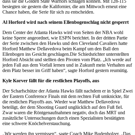
dass sie die Golden State Warriors schlagen können. Mit 128-115
besiegten sie gestern die Kalifornier, die am Mittwoch erneut eine
Chance haben, die Serie für sich zu entscheiden.
Al Horford wird nach seinem Ellenbogenschlag nicht gesperrt
Dem Center der Atlanta Hawks wird von Seiten der NBA wohl
keine Sperre angeordnet, wie ESPN berichtet. In der dritten Partie
der Serie zwischen den Hawks und den Cleveland Cavaliers hatte
Horford Matthew Dellavedova beim Kampf um den Ball den
Ellenbogen ins Gesicht geschlagen.Die Schiedsrichter unterstellten
Horford Absicht und stellten den Pivoten vom Platz. „Ich werde auf
jeden Fall aus dem Vorfall lernen und in Zukunft mein Verhalten auf
dem Platz besser im Griff haben“, sagte Horford gestern reumütig.
Kyle Korver fällt für die restlichen Playoffs, aus
Der Scharfschütze der Atlanta Hawks fällt nachdem er in Spiel Zwei
der Eastern Conference Finals mit dem rechten Fuß umknickte, für
die restlichen Playoffs aus. Wieder war Matthew Dellavedova
beteiligt, der dem Shooting Guard unglücklich auf den Fuß fiel.
Zwar waren die Röntgenaufnahmen negativ, doch das MRT und
zusätzliche Untersuchungen durch einen Spezialisten bestätigten
eine schwere Knöchelverstauchung.
„Wir werden ihn vermissen“, sagte Coach Mike Budenholzer. „Das