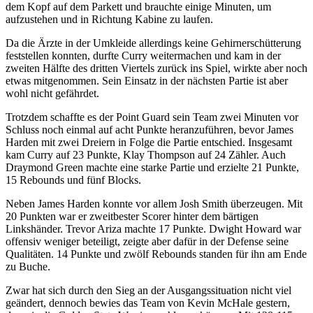
dem Kopf auf dem Parkett und brauchte einige Minuten, um
aufzustehen und in Richtung Kabine zu laufen.
Da die Ärzte in der Umkleide allerdings keine Gehirnerschütterung
feststellen konnten, durfte Curry weitermachen und kam in der
zweiten Hälfte des dritten Viertels zurück ins Spiel, wirkte aber noch
etwas mitgenommen. Sein Einsatz in der nächsten Partie ist aber
wohl nicht gefährdet.
Trotzdem schaffte es der Point Guard sein Team zwei Minuten vor
Schluss noch einmal auf acht Punkte heranzuführen, bevor James
Harden mit zwei Dreiern in Folge die Partie entschied. Insgesamt
kam Curry auf 23 Punkte, Klay Thompson auf 24 Zähler. Auch
Draymond Green machte eine starke Partie und erzielte 21 Punkte,
15 Rebounds und fünf Blocks.
Neben James Harden konnte vor allem Josh Smith überzeugen. Mit
20 Punkten war er zweitbester Scorer hinter dem bärtigen
Linkshänder. Trevor Ariza machte 17 Punkte. Dwight Howard war
offensiv weniger beteiligt, zeigte aber dafür in der Defense seine
Qualitäten. 14 Punkte und zwölf Rebounds standen für ihn am Ende
zu Buche.
Zwar hat sich durch den Sieg an der Ausgangssituation nicht viel
geändert, dennoch bewies das Team von Kevin McHale gestern,