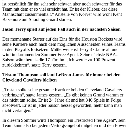
ist persönlich für ihn sehr sehr schwer, aber noch schwerer für das
Team mit dem er so viel erreicht hat. Er ist der Kleber, der diese
Mannschaft zusammenhält.“ Anstelle von Korver wird wohl Kent
Bazemore auf Shooting Guard starten.
Jason Terry spielt auf jeden Fall auch in der nächsten Saison
Der momentane Starter auf der Eins für die Houston Rockets wird
seine Karriere auch nach dem möglichen Ausscheiden seines Teams
in den Playoffs fortsetzen. Mittlerweile ist Terry 37 Jahre alt und
wird im kommenden Sommer Free Agent. Seine nächste NBA-
Saison wäre bereits die 17. für ihn. „Ich werde zu 100 Prozent
zurückkehren“, sagte Terry gestern.
Tristan Thompson soll laut LeBron James für immer bei den
Cleveland Cavaliers bleiben
„Tristan sollte seine gesamte Karriere bei den Cleveland Cavaliers
verbringen“, sagte James gestern. „Es gibt keinen Grund warum er
das nicht tun sollte. Er ist 24 Jahre alt und hat 340 Spiele in Folge
absolviert. Er ist in jeder Saison besser geworden, mehr kann man
nicht verlangen.“
In diesem Sommer wird Thompson ein „restricted Free Agent“, sein
Team kann also bei jedem Vertragsangebot mitgehen und den Power