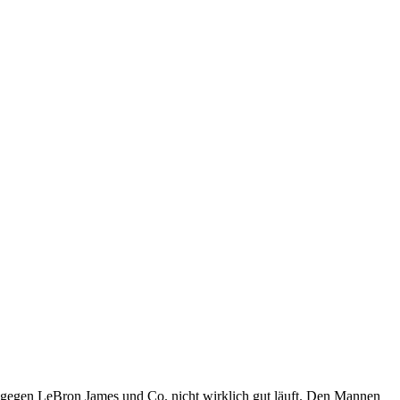
n gegen LeBron James und Co. nicht wirklich gut läuft. Den Mannen