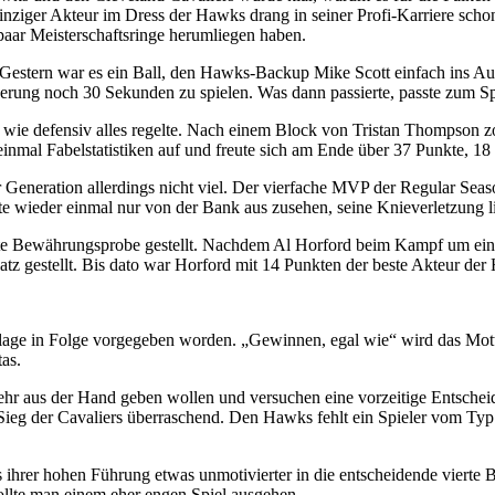
nziger Akteur im Dress der Hawks drang in seiner Profi-Karriere schon 
 paar Meisterschaftsringe herumliegen haben.
n. Gestern war es ein Ball, den Hawks-Backup Mike Scott einfach ins A
gerung noch 30 Sekunden zu spielen. Was dann passierte, passte zum Sp
iv wie defensiv alles regelte. Nach einem Block von Tristan Thompso
r einmal Fabelstatistiken auf und freute sich am Ende über 37 Punkte, 1
Generation allerdings nicht viel. Der vierfache MVP der Regular Season
nte wieder einmal nur von der Bank aus zusehen, seine Knieverletzung li
erste Bewährungsprobe gestellt. Nachdem Al Horford beim Kampf um ei
atz gestellt. Bis dato war Horford mit 14 Punkten der beste Akteur de
erlage in Folge vorgegeben worden. „Gewinnen, egal wie“ wird das Mot
as.
ehr aus der Hand geben wollen und versuchen eine vorzeitige Entschei
n Sieg der Cavaliers überraschend. Den Hawks fehlt ein Spieler vom T
ts ihrer hohen Führung etwas unmotivierter in die entscheidende vier
ollte man einem eher engen Spiel ausgehen.