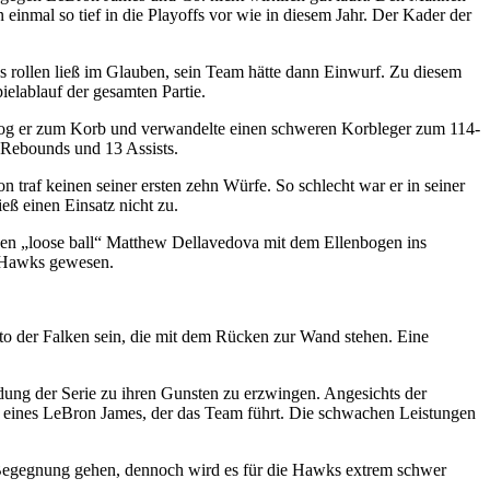
einmal so tief in die Playoffs vor wie in diesem Jahr. Der Kader der
us rollen ließ im Glauben, sein Team hätte dann Einwurf. Zu diesem
ielablauf der gesamten Partie.
n zog er zum Korb und verwandelte einen schweren Korbleger zum 114-
8 Rebounds und 13 Assists.
 traf keinen seiner ersten zehn Würfe. So schlecht war er in seiner
eß einen Einsatz nicht zu.
nen „loose ball“ Matthew Dellavedova mit dem Ellenbogen ins
r Hawks gewesen.
to der Falken sein, die mit dem Rücken zur Wand stehen. Eine
dung der Serie zu ihren Gunsten zu erzwingen. Angesichts der
yp eines LeBron James, der das Team führt. Die schwachen Leistungen
te Begegnung gehen, dennoch wird es für die Hawks extrem schwer