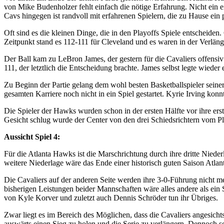
von Mike Budenholzer fehlt einfach die nötige Erfahrung. Nicht ein ei
Cavs hingegen ist randvoll mit erfahrenen Spielern, die zu Hause ein
Oft sind es die kleinen Dinge, die in den Playoffs Spiele entscheide
Zeitpunkt stand es 112-111 für Cleveland und es waren in der Verlän
Der Ball kam zu LeBron James, der gestern für die Cavaliers offens
111, der letztlich die Entscheidung brachte. James selbst legte wiede
Zu Beginn der Partie gelang dem wohl besten Basketballspieler seiner 
gesamten Karriere noch nicht in ein Spiel gestartet. Kyrie Irving kon
Die Spieler der Hawks wurden schon in der ersten Hälfte vor ihre 
Gesicht schlug wurde der Center von den drei Schiedsrichtern vom Pl
Aussicht Spiel 4:
Für die Atlanta Hawks ist die Marschrichtung durch ihre dritte Nied
weitere Niederlage wäre das Ende einer historisch guten Saison Atlant
Die Cavaliers auf der anderen Seite werden ihre 3-0-Führung nicht m
bisherigen Leistungen beider Mannschaften wäre alles andere als ei
von Kyle Korver und zuletzt auch Dennis Schröder tun ihr Übriges.
Zwar liegt es im Bereich des Möglichen, dass die Cavaliers angesich
auswärts einen Sieg zu holen und die Serie zu verlängern. Dennoch s