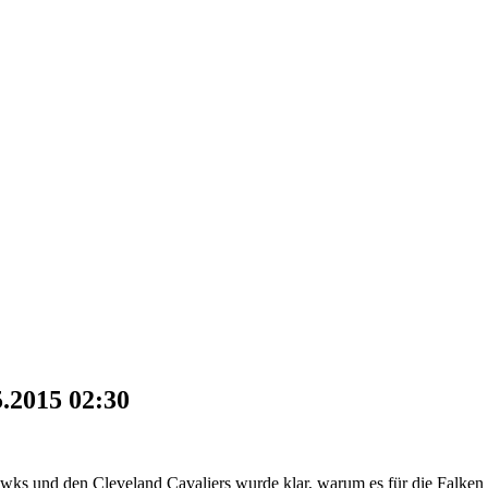
5.2015 02:30
Hawks und den Cleveland Cavaliers wurde klar, warum es für die Falke