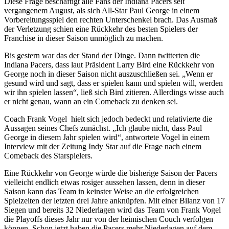
Diese Frage beschäftigt alle Fans der Indiana Pacers seit
vergangenem August, als sich All-Star Paul George in einem
Vorbereitungsspiel den rechten Unterschenkel brach. Das Ausmaß
der Verletzung schien eine Rückkehr des besten Spielers der
Franchise in dieser Saison unmöglich zu machen.
Bis gestern war das der Stand der Dinge. Dann twitterten die
Indiana Pacers, dass laut Präsident Larry Bird eine Rückkehr von
George noch in dieser Saison nicht auszuschließen sei. „Wenn er
gesund wird und sagt, dass er spielen kann und spielen will, werden
wir ihn spielen lassen“, ließ sich Bird zitieren. Allerdings wisse auch
er nicht genau, wann an ein Comeback zu denken sei.
Coach Frank Vogel hielt sich jedoch bedeckt und relativierte die
Aussagen seines Chefs zunächst. „Ich glaube nicht, dass Paul
George in diesem Jahr spielen wird“, antwortete Vogel in einem
Interview mit der Zeitung Indy Star auf die Frage nach einem
Comeback des Starspielers.
Eine Rückkehr von George würde die bisherige Saison der Pacers
vielleicht endlich etwas rosiger aussehen lassen, denn in dieser
Saison kann das Team in keinster Weise an die erfolgreichen
Spielzeiten der letzten drei Jahre anknüpfen. Mit einer Bilanz von 17
Siegen und bereits 32 Niederlagen wird das Team von Frank Vogel
die Playoffs dieses Jahr nur von der heimischen Couch verfolgen
können. Schon jetzt haben die Pacers mehr Niederlagen auf dem