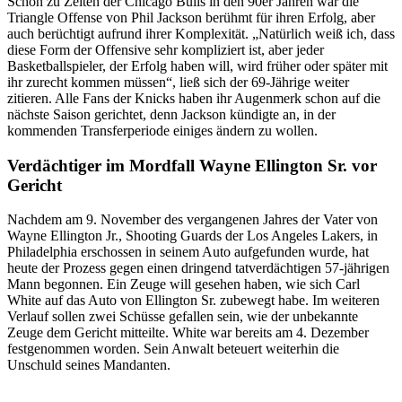
Schon zu Zeiten der Chicago Bulls in den 90er Jahren war die
Triangle Offense von Phil Jackson berühmt für ihren Erfolg, aber
auch berüchtigt aufrund ihrer Komplexität. „Natürlich weiß ich, dass
diese Form der Offensive sehr kompliziert ist, aber jeder
Basketballspieler, der Erfolg haben will, wird früher oder später mit
ihr zurecht kommen müssen“, ließ sich der 69-Jährige weiter
zitieren. Alle Fans der Knicks haben ihr Augenmerk schon auf die
nächste Saison gerichtet, denn Jackson kündigte an, in der
kommenden Transferperiode einiges ändern zu wollen.
Verdächtiger im Mordfall Wayne Ellington Sr. vor
Gericht
Nachdem am 9. November des vergangenen Jahres der Vater von
Wayne Ellington Jr., Shooting Guards der Los Angeles Lakers, in
Philadelphia erschossen in seinem Auto aufgefunden wurde, hat
heute der Prozess gegen einen dringend tatverdächtigen 57-jährigen
Mann begonnen. Ein Zeuge will gesehen haben, wie sich Carl
White auf das Auto von Ellington Sr. zubewegt habe. Im weiteren
Verlauf sollen zwei Schüsse gefallen sein, wie der unbekannte
Zeuge dem Gericht mitteilte. White war bereits am 4. Dezember
festgenommen worden. Sein Anwalt beteuert weiterhin die
Unschuld seines Mandanten.