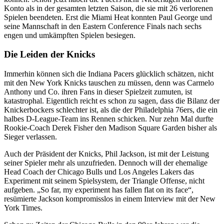
Konto als in der gesamten letzten Saison, die sie mit 26 verlorenen
Spielen beendeten. Erst die Miami Heat konnten Paul George und
seine Mannschaft in den Eastern Conference Finals nach sechs
engen und umkämpften Spielen besiegen.
Die Leiden der Knicks
Immerhin können sich die Indiana Pacers glücklich schätzen, nicht
mit den New York Knicks tauschen zu müssen, denn was Carmelo
Anthony und Co. ihren Fans in dieser Spielzeit zumuten, ist
katastrophal. Eigentlich reicht es schon zu sagen, dass die Bilanz der
Knickerbockers schlechter ist, als die der Philadelphia 76ers, die ein
halbes D-League-Team ins Rennen schicken. Nur zehn Mal durfte
Rookie-Coach Derek Fisher den Madison Square Garden bisher als
Sieger verlassen.
Auch der Präsident der Knicks, Phil Jackson, ist mit der Leistung
seiner Spieler mehr als unzufrieden. Dennoch will der ehemalige
Head Coach der Chicago Bulls und Los Angeles Lakers das
Experiment mit seinem Spielsystem, der Triangle Offense, nicht
aufgeben. „So far, my experiment has fallen flat on its face“,
resümierte Jackson kompromisslos in einem Interview mit der New
York Times.