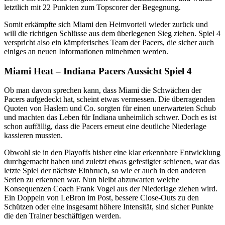
letztlich mit 22 Punkten zum Topscorer der Begegnung.
Somit erkämpfte sich Miami den Heimvorteil wieder zurück und
will die richtigen Schlüsse aus dem überlegenen Sieg ziehen. Spiel 4
verspricht also ein kämpferisches Team der Pacers, die sicher auch
einiges an neuen Informationen mitnehmen werden.
Miami Heat – Indiana Pacers Aussicht Spiel 4
Ob man davon sprechen kann, dass Miami die Schwächen der
Pacers aufgedeckt hat, scheint etwas vermessen. Die überragenden
Quoten von Haslem und Co. sorgten für einen unerwarteten Schub
und machten das Leben für Indiana unheimlich schwer. Doch es ist
schon auffällig, dass die Pacers erneut eine deutliche Niederlage
kassieren mussten.
Obwohl sie in den Playoffs bisher eine klar erkennbare Entwicklung
durchgemacht haben und zuletzt etwas gefestigter schienen, war das
letzte Spiel der nächste Einbruch, so wie er auch in den anderen
Serien zu erkennen war. Nun bleibt abzuwarten welche
Konsequenzen Coach Frank Vogel aus der Niederlage ziehen wird.
Ein Doppeln von LeBron im Post, bessere Close-Outs zu den
Schützen oder eine insgesamt höhere Intensität, sind sicher Punkte
die den Trainer beschäftigen werden.