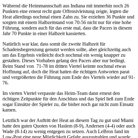
Während die Heimmannschaft aus Indiana mit immerhin noch 26
Punkten eine erneut recht gute Offensivleistung zeigte, legten die
Heat allerdings nochmal einen Zahn zu. Sie erzielten 36 Punkte und
sorgten mit einem Halbzeitstand von 70-56 nicht nur für eine hohe
Führung, sondern auch für das erste mal, dass die Pacers in diesem
Jahr 70 Punkte in einer Halbzeit kassierten.
Natürlich war klar, dass somit die zweite Halbzeit für
Schadensbegrenzung genutzt werden sollte, aber gleichzeitig auch
um das Ergebnis vielleicht doch nochmal ein wenig knapper zu
gestalten. Dieses Vorhaben gelang den Pacers aber nur bedingt.
Beim Stand von 71-78 im dritten Viertel keimte nochmal etwas
Hoffnung auf, doch die Heat hatten die richtigen Antworten parat
und vergrößerten die Führung zum Ende des Viertels wieder auf 91-
76.
Im vierten Viertel verpasste das Heim-Team dann erneut den
richtigen Zeitpunkte für den Anschluss und das Spiel ließ zum Ende
sogar Einsätze der Spieler zu, die bisher noch gar nicht zum Einsatz
kamen.
Letztlich war der Auftritt der Heat an diesem Tag zu gut und Miami
hatte den guten Quoten von Haslem (8-9), Andersen (4-4) oder auch
Wade (8-14) zu wenig entgegen zu setzen. Auch LeBron fand im
Low-Post eine neue Möglichkeit Gefahr auszustrahlen und wurde