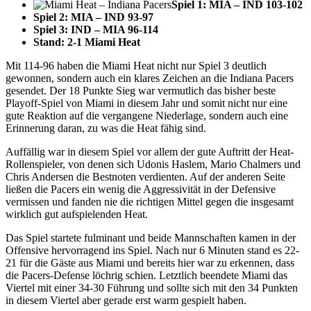
Spiel 1: MIA – IND 103-102
Spiel 2: MIA – IND 93-97
Spiel 3: IND – MIA 96-114
Stand: 2-1 Miami Heat
Mit 114-96 haben die Miami Heat nicht nur Spiel 3 deutlich
gewonnen, sondern auch ein klares Zeichen an die Indiana Pacers
gesendet. Der 18 Punkte Sieg war vermutlich das bisher beste
Playoff-Spiel von Miami in diesem Jahr und somit nicht nur eine
gute Reaktion auf die vergangene Niederlage, sondern auch eine
Erinnerung daran, zu was die Heat fähig sind.
Auffällig war in diesem Spiel vor allem der gute Auftritt der Heat-
Rollenspieler, von denen sich Udonis Haslem, Mario Chalmers und
Chris Andersen die Bestnoten verdienten. Auf der anderen Seite
ließen die Pacers ein wenig die Aggressivität in der Defensive
vermissen und fanden nie die richtigen Mittel gegen die insgesamt
wirklich gut aufspielenden Heat.
Das Spiel startete fulminant und beide Mannschaften kamen in der
Offensive hervorragend ins Spiel. Nach nur 6 Minuten stand es 22-
21 für die Gäste aus Miami und bereits hier war zu erkennen, dass
die Pacers-Defense löchrig schien. Letztlich beendete Miami das
Viertel mit einer 34-30 Führung und sollte sich mit den 34 Punkten
in diesem Viertel aber gerade erst warm gespielt haben.