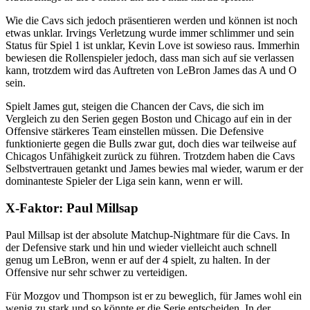
Wie die Cavs sich jedoch präsentieren werden und können ist noch
etwas unklar. Irvings Verletzung wurde immer schlimmer und sein
Status für Spiel 1 ist unklar, Kevin Love ist sowieso raus. Immerhin
bewiesen die Rollenspieler jedoch, dass man sich auf sie verlassen
kann, trotzdem wird das Auftreten von LeBron James das A und O
sein.
Spielt James gut, steigen die Chancen der Cavs, die sich im
Vergleich zu den Serien gegen Boston und Chicago auf ein in der
Offensive stärkeres Team einstellen müssen. Die Defensive
funktionierte gegen die Bulls zwar gut, doch dies war teilweise auf
Chicagos Unfähigkeit zurück zu führen. Trotzdem haben die Cavs
Selbstvertrauen getankt und James bewies mal wieder, warum er der
dominanteste Spieler der Liga sein kann, wenn er will.
X-Faktor: Paul Millsap
Paul Millsap ist der absolute Matchup-Nightmare für die Cavs. In
der Defensive stark und hin und wieder vielleicht auch schnell
genug um LeBron, wenn er auf der 4 spielt, zu halten. In der
Offensive nur sehr schwer zu verteidigen.
Für Mozgov und Thompson ist er zu beweglich, für James wohl ein
wenig zu stark und so könnte er die Serie entscheiden. In der