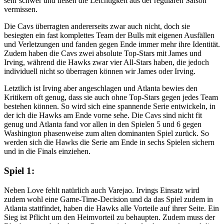
sehr schwer und ließen die Leichtigkeit aus der regulären Saison
vermissen.
Die Cavs überragten andererseits zwar auch nicht, doch sie
besiegten ein fast komplettes Team der Bulls mit eigenen Ausfällen
und Verletzungen und fanden gegen Ende immer mehr ihre Identität.
Zudem haben die Cavs zwei absolute Top-Stars mit James und
Irving, während die Hawks zwar vier All-Stars haben, die jedoch
individuell nicht so überragen können wir James oder Irving.
Letztlich ist Irving aber angeschlagen und Atlanta bewies den
Kritikern oft genug, dass sie auch ohne Top-Stars gegen jedes Team
bestehen können. So wird sich eine spannende Serie entwickeln, in
der ich die Hawks am Ende vorne sehe. Die Cavs sind nicht fit
genug und Atlanta fand vor allen in den Spielen 5 und 6 gegen
Washington phasenweise zum alten dominanten Spiel zurück. So
werden sich die Hawks die Serie am Ende in sechs Spielen sichern
und in die Finals einziehen.
Spiel 1:
Neben Love fehlt natürlich auch Varejao. Irvings Einsatz wird
zudem wohl eine Game-Time-Decision und da das Spiel zudem in
Atlanta stattfindet, haben die Hawks alle Vorteile auf ihrer Seite. Ein
Sieg ist Pflicht um den Heimvorteil zu behaupten. Zudem muss der