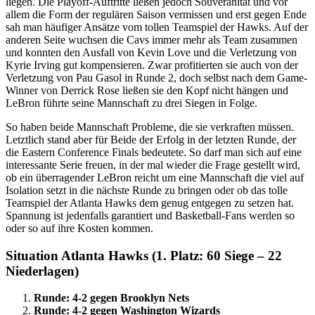
liegen. Die Playoff-Auftritte ließen jedoch Souveränität und vor
allem die Form der regulären Saison vermissen und erst gegen Ende
sah man häufiger Ansätze vom tollen Teamspiel der Hawks. Auf der
anderen Seite wuchsen die Cavs immer mehr als Team zusammen
und konnten den Ausfall von Kevin Love und die Verletzung von
Kyrie Irving gut kompensieren. Zwar profitierten sie auch von der
Verletzung von Pau Gasol in Runde 2, doch selbst nach dem Game-
Winner von Derrick Rose ließen sie den Kopf nicht hängen und
LeBron führte seine Mannschaft zu drei Siegen in Folge.
So haben beide Mannschaft Probleme, die sie verkraften müssen.
Letztlich stand aber für Beide der Erfolg in der letzten Runde, der
die Eastern Conference Finals bedeutete. So darf man sich auf eine
interessante Serie freuen, in der mal wieder die Frage gestellt wird,
ob ein überragender LeBron reicht um eine Mannschaft die viel auf
Isolation setzt in die nächste Runde zu bringen oder ob das tolle
Teamspiel der Atlanta Hawks dem genug entgegen zu setzen hat.
Spannung ist jedenfalls garantiert und Basketball-Fans werden so
oder so auf ihre Kosten kommen.
Situation Atlanta Hawks (1. Platz: 60 Siege – 22
Niederlagen)
Runde: 4-2 gegen Brooklyn Nets
Runde: 4-2 gegen Washington Wizards