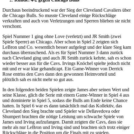
Durchaus beeindruckend war der Sieg der Cleveland Cavaliers über
die Chicago Bulls. So musste Cleveland einige Rückschläge
verkraften und auch von Verletzungen und Sperren blieben sie nicht
verschont.
Spiel Nummer 1 ging ohne Love (verletzt) und JR Smith (zwei
Spiele Sperre) an Chicago. Aber schon in Spiel 2 zeigten sich
LeBron und Co. wesentlich besser aufgelegt und der klare Sieg kam
durchaus überraschend. Als es für Spiel Nummer 3 dann zurück
nach Cleveland ging und auch JR Smith zurück kehrte, sah es schon
wieder besser aus für die Cavs. Irvings Knöchel spielte jedoch nicht
mit und er war klar gehandicapt. Ein Game-Winner von Derrick
Rose entriss den Cavs dann den gewonnen Heimvorteil und
plötzlich sah es nicht mehr so gut aus.
In den folgenden beiden Spielen zeigte James aber seinen Wert und
seine Klasse, glich die Serie mit einem Game-Winner in Spiel 4 aus
und dominierte in Spiel 5, sodass die Bulls am Ende keine Chance
hatten. In Spiel 6 war es dann tatsächlich mal das Kollektiv, das
Cleveland den Sieg brachte und Spieler wie Dellavedova oder
Shumpert brachten die nötige Leistung um schwache Spiele von
James und Irving aufzufangen. Damit zeigten die Cavs, dass sie
mehr als nur LeBron und Irving sind und brachten sich trotz einiger
Rückschläge in die Position um die Finals mit zu spielen.