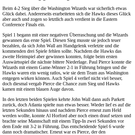
Beim 4-2 Sieg über die Washington Wizards war sicherlich etwas
Glück dabei. Andererseits erarbeiteten sich die Hawks dieses Glück
aber auch und zogen so letztlich auch verdient in die Eastern
Conference Finals ein.
Spiel 1 begann mit einer negativen Überraschung und die Wizards
gewannen das erste Spiel. Diesen Sieg musste sie jedoch teuer
bezahlen, da sich John Wall am Handgelenk verletzte und die
kommenden drei Spiele fehlen sollte. Nachdem die Hawks das
zweite Heimspiel aber gewinnen konnten, folgte beim ersten
Auswärtsspiel die nächste bittere Niederlage. Paul Pierce konnte die
Wizards mit einem Game-Winner 2-1 in Führung bringen und die
Hawks waren ein wenig ratlos, wie sie dem Team aus Washington
entgegen wirken können. Auch Spiel 4 verlief nicht viel besser,
doch diesmal vergab Pierce die Chance zum Sieg und Hawks
kamen mit einem blauen Auge davon.
In den letzten beiden Spielen kehrte John Wall dann aufs Parkett
zurück, doch Atlanta spielte nun etwas besser. Wieder lief es auf die
letzten Sekunden hinaus und nachdem Pierce erneut zum Held
werden wollte, konnte Al Horford aber noch einen drauf setzen und
brachte seine Mannschaft mit einem Tipp-In zwei Sekunden vor
dem Ende mit 3-2 in Führung. Das entscheidende Spiel 6 wurde
dann noch dramatischer. Erneut war es Pierce, der den