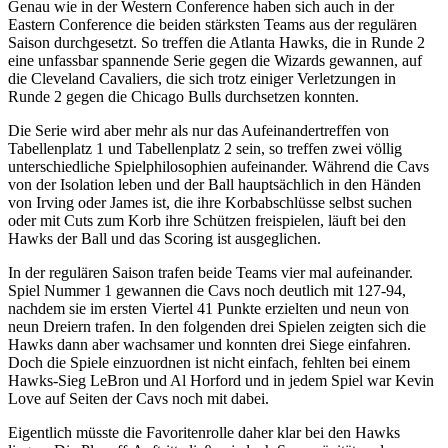
Genau wie in der Western Conference haben sich auch in der
Eastern Conference die beiden stärksten Teams aus der regulären
Saison durchgesetzt. So treffen die Atlanta Hawks, die in Runde 2
eine unfassbar spannende Serie gegen die Wizards gewannen, auf
die Cleveland Cavaliers, die sich trotz einiger Verletzungen in
Runde 2 gegen die Chicago Bulls durchsetzen konnten.
Die Serie wird aber mehr als nur das Aufeinandertreffen von
Tabellenplatz 1 und Tabellenplatz 2 sein, so treffen zwei völlig
unterschiedliche Spielphilosophien aufeinander. Während die Cavs
von der Isolation leben und der Ball hauptsächlich in den Händen
von Irving oder James ist, die ihre Korbabschlüsse selbst suchen
oder mit Cuts zum Korb ihre Schützen freispielen, läuft bei den
Hawks der Ball und das Scoring ist ausgeglichen.
In der regulären Saison trafen beide Teams vier mal aufeinander.
Spiel Nummer 1 gewannen die Cavs noch deutlich mit 127-94,
nachdem sie im ersten Viertel 41 Punkte erzielten und neun von
neun Dreiern trafen. In den folgenden drei Spielen zeigten sich die
Hawks dann aber wachsamer und konnten drei Siege einfahren.
Doch die Spiele einzuordnen ist nicht einfach, fehlten bei einem
Hawks-Sieg LeBron und Al Horford und in jedem Spiel war Kevin
Love auf Seiten der Cavs noch mit dabei.
Eigentlich müsste die Favoritenrolle daher klar bei den Hawks