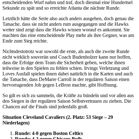
entscheidenden Wurf nahm und traf, doch diesmal eine Hundertsel
Sekunde zu spät und so erreichte Atlanta die nächste Runde.
Letztlich hätte die Serie also auch anders ausgehen, doch genau die
Tatsache, dass sie nicht anders rum ausgegangen und die Hawks
weiter sind zeigt dass die Hawks wissen worauf es ankommt. Sie
machten das eine entscheidende Play mehr als ihre Gegner, was am
Ende zum Sieg reichte.
Nichtsdestotrotz war sowohl die erste, als auch die zweite Runde
nicht wirklich souverän und Coach Budenholzer kann nur hoffen,
dass die Erfolge dem Team die Sicherheit geben, welche ihnen
teilweise in den Spielen zu fehlen schien. Irvings Verletzung und
Loves Ausfall spielen ihnen dabei natürlich in die Karten und auch
die Tatsache, dass DeMarre Carroll in der regulären Saison einen
hervorragenden Job gegen LeBron machte, gibt Hoffnung.
So gilt es sich zu sammeln, die Kräfte zu bündeln und vor allen aus
den Siegen in der regulären Saison Selbstvertrauen zu ziehen. Die
Chancen auf die Finals sind jedenfalls groß.
Situation Cleveland Cavaliers (2. Platz: 53 Siege – 29
Niederlagen)
Runde: 4-0 gegen Boston Celtics
Runde: 4-2 gegen Chicago Bulls