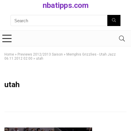
nbatipps.com
Home
»
Previews 2012/2013 Saison
»
Memphis Grizzlies - Utah Jazz
06.11.2012 02:00
»
utah
utah