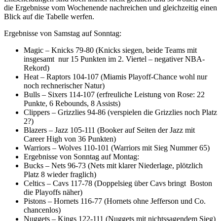
die Ergebnisse vom Wochenende nachreichen und gleichzeitig einen
Blick auf die Tabelle werfen.
Ergebnisse von Samstag auf Sonntag:
Magic – Knicks 79-80 (Knicks siegen, beide Teams mit
insgesamt nur 15 Punkten im 2. Viertel – negativer NBA-
Rekord)
Heat – Raptors 104-107 (Miamis Playoff-Chance wohl nur
noch rechnerischer Natur)
Bulls – Sixers 114-107 (erfreuliche Leistung von Rose: 22
Punkte, 6 Rebounds, 8 Assists)
Clippers – Grizzlies 94-86 (verspielen die Grizzlies noch Platz
2?)
Blazers – Jazz 105-111 (Booker auf Seiten der Jazz mit
Career High von 36 Punkten)
Warriors – Wolves 110-101 (Warriors mit Sieg Nummer 65)
Ergebnisse von Sonntag auf Montag:
Bucks – Nets 96-73 (Nets mit klarer Niederlage, plötzlich
Platz 8 wieder fraglich)
Celtics – Cavs 117-78 (Doppelsieg über Cavs bringt Boston
die Playoffs näher)
Pistons – Hornets 116-77 (Hornets ohne Jefferson und Co.
chancenlos)
Nuggets – Kings 122-111 (Nuggets mit nichtssagendem Sieg)