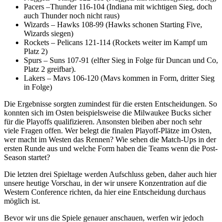
Pacers –Thunder 116-104 (Indiana mit wichtigen Sieg, doch
auch Thunder noch nicht raus)
Wizards – Hawks 108-99 (Hawks schonen Starting Five,
Wizards siegen)
Rockets – Pelicans 121-114 (Rockets weiter im Kampf um
Platz 2)
Spurs – Suns 107-91 (elfter Sieg in Folge für Duncan und Co,
Platz 2 greifbar).
Lakers – Mavs 106-120 (Mavs kommen in Form, dritter Sieg
in Folge)
Die Ergebnisse sorgten zumindest für die ersten Entscheidungen. So
konnten sich im Osten beispielsweise die Milwaukee Bucks sicher
für die Playoffs qualifizieren. Ansonsten bleiben aber noch sehr
viele Fragen offen. Wer belegt die finalen Playoff-Plätze im Osten,
wer macht im Westen das Rennen? Wie sehen die Match-Ups in der
ersten Runde aus und welche Form haben die Teams wenn die Post-
Season startet?
Die letzten drei Spieltage werden Aufschluss geben, daher auch hier
unsere heutige Vorschau, in der wir unsere Konzentration auf die
Western Conference richten, da hier eine Entscheidung durchaus
möglich ist.
Bevor wir uns die Spiele genauer anschauen, werfen wir jedoch