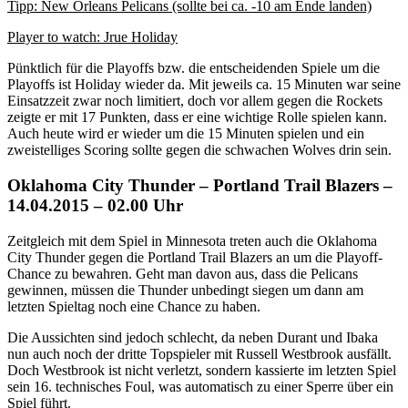
Tipp: New Orleans Pelicans (sollte bei ca. -10 am Ende landen)
Player to watch: Jrue Holiday
Pünktlich für die Playoffs bzw. die entscheidenden Spiele um die
Playoffs ist Holiday wieder da. Mit jeweils ca. 15 Minuten war seine
Einsatzzeit zwar noch limitiert, doch vor allem gegen die Rockets
zeigte er mit 17 Punkten, dass er eine wichtige Rolle spielen kann.
Auch heute wird er wieder um die 15 Minuten spielen und ein
zweistelliges Scoring sollte gegen die schwachen Wolves drin sein.
Oklahoma City Thunder – Portland Trail Blazers –
14.04.2015 – 02.00 Uhr
Zeitgleich mit dem Spiel in Minnesota treten auch die Oklahoma
City Thunder gegen die Portland Trail Blazers an um die Playoff-
Chance zu bewahren. Geht man davon aus, dass die Pelicans
gewinnen, müssen die Thunder unbedingt siegen um dann am
letzten Spieltag noch eine Chance zu haben.
Die Aussichten sind jedoch schlecht, da neben Durant und Ibaka
nun auch noch der dritte Topspieler mit Russell Westbrook ausfällt.
Doch Westbrook ist nicht verletzt, sondern kassierte im letzten Spiel
sein 16. technisches Foul, was automatisch zu einer Sperre über ein
Spiel führt.