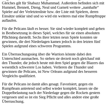
Gleiches gilt für Shabazz Muhammad. Außerdem befinden sich mit
Hummel, Bennett, Dieng, Neal und Garnett weitere „namhafte“
Spieler auf der Verletztenliste bzw. der Liste mit Spielern, deren
Einsätze unklar sind und so wird ein weiteres mal eine Rumpftruppe
auflaufen.
Für die Pelicans läuft es besser. Sie sind wieder komplett und gehen
in Bestbesetzung in dieses Spiel, welches für sie einen absoluten
Pflichtsieg darstellt. Sechs ihrer letzten neun Spiele konnten sie
gewinnen, die drei Niederlagen kamen jedoch in den letzten fünf
Spielen aufgrund eines schweren Programms.
Ein Überraschungssieg über die Warriors könnte dabei den
Unterschied ausmachen. So stehen sie derzeit noch gleichauf mit
den Thunder, die jedoch heute mit dem Spiel gegen die Blazers das
wesentlich schwerere Los haben. Verlieren die Thunder und
gewinnen die Pelicans, ist New Orleans aufgrund des besseren
Vergleichs qualifiziert.
Für die Pelicans ist damit alles gesagt. Favorisiert, gegen ein
Rumpfteam antretend und selbst wieder komplett, lassen sie die
Doppelbelastung nach der Niederlage gegen die Rockets gestern
vergessen und so ist ein Sieg Pflicht und alles andere eine große
Überraschung.