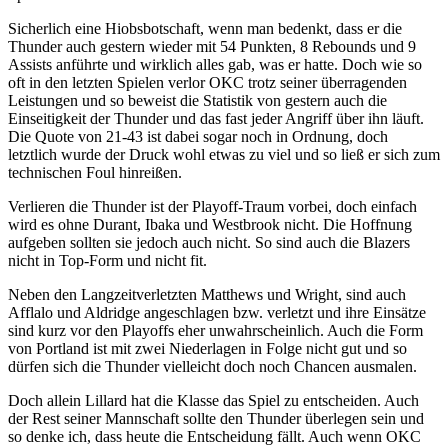
Sicherlich eine Hiobsbotschaft, wenn man bedenkt, dass er die
Thunder auch gestern wieder mit 54 Punkten, 8 Rebounds und 9
Assists anführte und wirklich alles gab, was er hatte. Doch wie so
oft in den letzten Spielen verlor OKC trotz seiner überragenden
Leistungen und so beweist die Statistik von gestern auch die
Einseitigkeit der Thunder und das fast jeder Angriff über ihn läuft.
Die Quote von 21-43 ist dabei sogar noch in Ordnung, doch
letztlich wurde der Druck wohl etwas zu viel und so ließ er sich zum
technischen Foul hinreißen.
Verlieren die Thunder ist der Playoff-Traum vorbei, doch einfach
wird es ohne Durant, Ibaka und Westbrook nicht. Die Hoffnung
aufgeben sollten sie jedoch auch nicht. So sind auch die Blazers
nicht in Top-Form und nicht fit.
Neben den Langzeitverletzten Matthews und Wright, sind auch
Afflalo und Aldridge angeschlagen bzw. verletzt und ihre Einsätze
sind kurz vor den Playoffs eher unwahrscheinlich. Auch die Form
von Portland ist mit zwei Niederlagen in Folge nicht gut und so
dürfen sich die Thunder vielleicht doch noch Chancen ausmalen.
Doch allein Lillard hat die Klasse das Spiel zu entscheiden. Auch
der Rest seiner Mannschaft sollte den Thunder überlegen sein und
so denke ich, dass heute die Entscheidung fällt. Auch wenn OKC