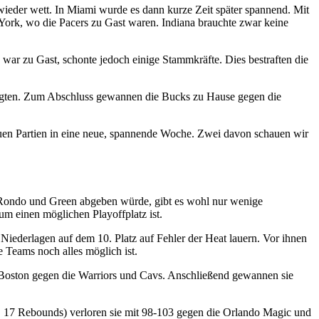
wieder wett. In Miami wurde es dann kurze Zeit später spannend. Mit
rk, wo die Pacers zu Gast waren. Indiana brauchte zwar keine
war zu Gast, schonte jedoch einige Stammkräfte. Dies bestraften die
siegten. Zum Abschluss gewannen die Bucks zu Hause gegen die
uen Partien in eine neue, spannende Woche. Zwei davon schauen wir
 Rondo und Green abgeben würde, gibt es wohl nur wenige
um einen möglichen Playoffplatz ist.
Niederlagen auf dem 10. Platz auf Fehler der Heat lauern. Vor ihnen
le Teams noch alles möglich ist.
r Boston gegen die Warriors und Cavs. Anschließend gewannen sie
, 17 Rebounds) verloren sie mit 98-103 gegen die Orlando Magic und