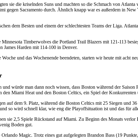
gten sie die kriselnden Suns und machten so die Schmach von Atlanta 
imi gegen Sacramento durch. Ähnlich knapp war es außerdem in New Yo
chen dem Besten und einem der schlechtesten Teams der Liga. Atlanta 
ie Minnesota Timberwolves die Portland Trail Blazers mit 121-113 be
on James Harden mit 114-100 in Denver.
e Woche und das Wochenende beendeten, starten wir heute mit acht ne
r
hen und würde man dann noch wissen, dass Boston während der Saison
en den Miami Heat und den Boston Celtics, ein Spiel der Konkurrenten 
en auf dem 9. Platz, während die Boston Celtics mit 25 Siegen und 36 
nd so wird schnell klar, wie eng die Playoffsituation ist und das für al
haben sie 2,5 Spiele Rückstand auf Miami. Zu Beginn des Monats verlo
wenig Boden gut.
e Orlando Magic. Trotz eines gut aufgelegten Brandon Bass (19 Punkte