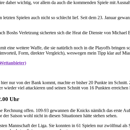
äre daher wichtig, vor allem da auch die kommenden Spiele mit Ausnah
 letzten Spielen auch nicht so schlecht lief. Seit dem 23. Januar gewann
ch Boshs Verletzung sicherten sich die Heat die Dienste von Michael B
ine weitere Waffe, die sie natürlich noch in die Playoffs bringen sol
imvorteil, Form, direkter Vergleich), weswegen mein Tipp klar auf Mia
 Wettanbieter)
ier nur von der Bank kommt, machte er bisher 20 Punkte im Schnitt. Zu
er wieder viel attackieren und seinen Schnitt von 16 Punkten erreichen
2.00 Uhr
 Rechnung offen. 109-93 gewannen die Knicks nämlich das erste Aufe
er Saison wohl nicht in diesen Situationen hätte stehen sehen.
sten Mannschaft der Liga. Sie konnten in 61 Spielen nur zwölfmal als