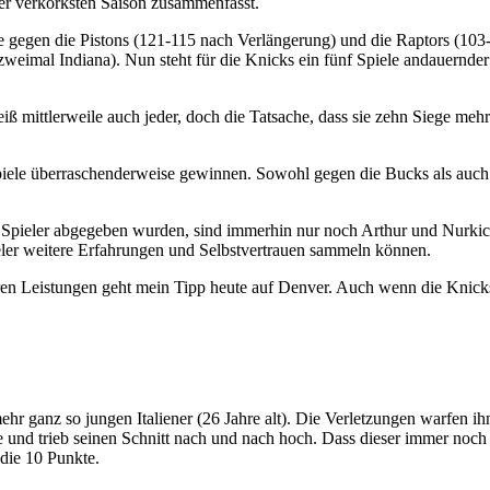
der verkorksten Saison zusammenfasst.
e gegen die Pistons (121-115 nach Verlängerung) und die Raptors (103
zweimal Indiana). Nun steht für die Knicks ein fünf Spiele andauernder
iß mittlerweile auch jeder, doch die Tatsache, dass sie zehn Siege meh
e überraschenderweise gewinnen. Sowohl gegen die Bucks als auch in 
pieler abgegeben wurden, sind immerhin nur noch Arthur und Nurkic fr
eler weitere Erfahrungen und Selbstvertrauen sammeln können.
en Leistungen geht mein Tipp heute auf Denver. Auch wenn die Knicks 
mehr ganz so jungen Italiener (26 Jahre alt). Die Verletzungen warfen ih
 und trieb seinen Schnitt nach und nach hoch. Dass dieser immer noch be
 die 10 Punkte.