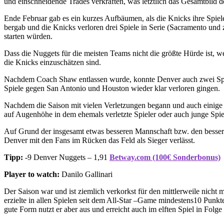
und einschneidende Trades verkraften, was letztlich das Gesamtbild 
Ende Februar gab es ein kurzes Aufbäumen, als die Knicks ihre Spiel
bergab und die Knicks verloren drei Spiele in Serie (Sacramento und 
starten würden.
Dass die Nuggets für die meisten Teams nicht die größte Hürde ist, we
die Knicks einzuschätzen sind.
Nachdem Coach Shaw entlassen wurde, konnte Denver auch zwei Spiel
Spiele gegen San Antonio und Houston wieder klar verloren gingen.
Nachdem die Saison mit vielen Verletzungen begann und auch einige S
auf Augenhöhe in dem ehemals verletzte Spieler oder auch junge Spi
Auf Grund der insgesamt etwas besseren Mannschaft bzw. den besser
Denver mit den Fans im Rücken das Feld als Sieger verlässt.
Tipp:
-9 Denver Nuggets – 1,91
Betway.com (100€ Sonderbonus)
Player to watch:
Danilo Gallinari
Der Saison war und ist ziemlich verkorkst für den mittlerweile nicht 
erzielte in allen Spielen seit dem All-Star –Game mindestens10 Punkte
gute Form nutzt er aber aus und erreicht auch im elften Spiel in Folge