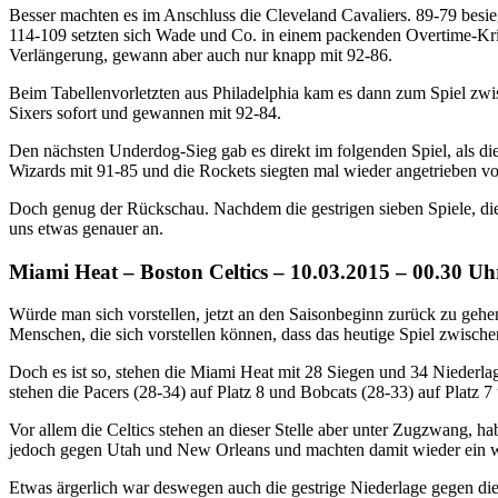
Besser machten es im Anschluss die Cleveland Cavaliers. 89-79 besie
114-109 setzten sich Wade und Co. in einem packenden Overtime-Kr
Verlängerung, gewann aber auch nur knapp mit 92-86.
Beim Tabellenvorletzten aus Philadelphia kam es dann zum Spiel zwis
Sixers sofort und gewannen mit 92-84.
Den nächsten Underdog-Sieg gab es direkt im folgenden Spiel, als d
Wizards mit 91-85 und die Rockets siegten mal wieder angetrieben v
Doch genug der Rückschau. Nachdem die gestrigen sieben Spiele, di
uns etwas genauer an.
Miami Heat – Boston Celtics – 10.03.2015 – 00.30 Uh
Würde man sich vorstellen, jetzt an den Saisonbeginn zurück zu ge
Menschen, die sich vorstellen können, dass das heutige Spiel zwisch
Doch es ist so, stehen die Miami Heat mit 28 Siegen und 34 Niederlag
stehen die Pacers (28-34) auf Platz 8 und Bobcats (28-33) auf Platz 7 u
Vor allem die Celtics stehen an dieser Stelle aber unter Zugzwang, 
jedoch gegen Utah und New Orleans und machten damit wieder ein 
Etwas ärgerlich war deswegen auch die gestrige Niederlage gegen di