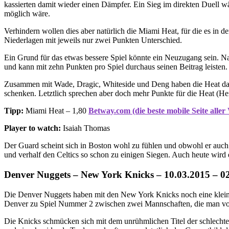
kassierten damit wieder einen Dämpfer. Ein Sieg im direkten Duell w
möglich wäre.
Verhindern wollen dies aber natürlich die Miami Heat, für die es in den
Niederlagen mit jeweils nur zwei Punkten Unterschied.
Ein Grund für das etwas bessere Spiel könnte ein Neuzugang sein. Na
und kann mit zehn Punkten pro Spiel durchaus seinen Beitrag leisten.
Zusammen mit Wade, Dragic, Whiteside und Deng haben die Heat damit e
schenken. Letztlich sprechen aber doch mehr Punkte für die Heat (He
Tipp:
Miami Heat – 1,80
Betway.com (die beste mobile Seite aller
Player to watch:
Isaiah Thomas
Der Guard scheint sich in Boston wohl zu fühlen und obwohl er auch h
und verhalf den Celtics so schon zu einigen Siegen. Auch heute wird 
Denver Nuggets – New York Knicks – 10.03.2015 – 0
Die Denver Nuggets haben mit den New York Knicks noch eine kleine
Denver zu Spiel Nummer 2 zwischen zwei Mannschaften, die man vor d
Die Knicks schmücken sich mit dem unrühmlichen Titel der schlechte