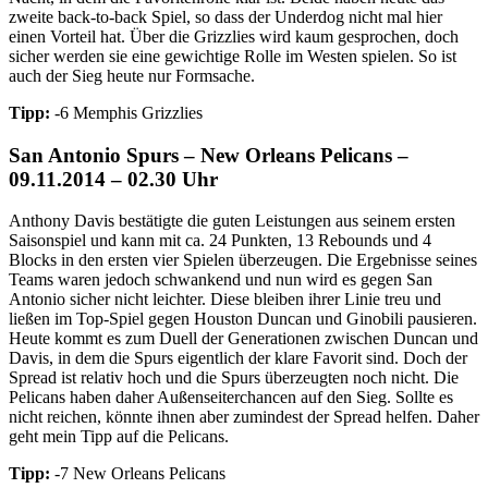
zweite back-to-back Spiel, so dass der Underdog nicht mal hier
einen Vorteil hat. Über die Grizzlies wird kaum gesprochen, doch
sicher werden sie eine gewichtige Rolle im Westen spielen. So ist
auch der Sieg heute nur Formsache.
Tipp:
-6 Memphis Grizzlies
San Antonio Spurs – New Orleans Pelicans –
09.11.2014 – 02.30 Uhr
Anthony Davis bestätigte die guten Leistungen aus seinem ersten
Saisonspiel und kann mit ca. 24 Punkten, 13 Rebounds und 4
Blocks in den ersten vier Spielen überzeugen. Die Ergebnisse seines
Teams waren jedoch schwankend und nun wird es gegen San
Antonio sicher nicht leichter. Diese bleiben ihrer Linie treu und
ließen im Top-Spiel gegen Houston Duncan und Ginobili pausieren.
Heute kommt es zum Duell der Generationen zwischen Duncan und
Davis, in dem die Spurs eigentlich der klare Favorit sind. Doch der
Spread ist relativ hoch und die Spurs überzeugten noch nicht. Die
Pelicans haben daher Außenseiterchancen auf den Sieg. Sollte es
nicht reichen, könnte ihnen aber zumindest der Spread helfen. Daher
geht mein Tipp auf die Pelicans.
Tipp:
-7 New Orleans Pelicans