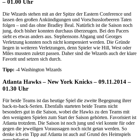
– 01.00 Uhr
Die Wizards stehen mit an der Spitze der Eastern Conference und
lassen den großen Ankündigungen und Vorschusslorbeeren Taten
folgen – und das ohne Bradley Beal. Natürlich ist die Saison noch
jung, doch bisher konnten durchaus überzeugen. Bei den Pacers
sieht es etwas anders aus. Stephensons Abgang und Georges
Verletzung konnten noch nicht kompensiert werden. Die Gründe
liegen in weiteren Verletzungen, denn Spieler wie Hill, West oder
Miles mussten zuletzt passen. Daher sind die Wizards auch der klare
Favorit und setzen sich durch.
Tipp:
-4 Washington Wizards
Atlanta Hawks – New York Knicks – 09.11.2014 –
01.30 Uhr
Für beide Teams ist das heutige Spiel die zweite Begegnung ihrer
back-to-back-Serien. Ebenfalls starteten beide Teams nicht
besonders gut in die Saison, wobei die Hawks zu den Teams mit
den wenigsten Spielen zum Start der Saison gehörten. Favorisiert ist
Atlanta trotzdem. Die Saison ist noch jung und viel konnte für oder
gegen die jeweiligen Voraussagen noch nicht getan werden. So
denke ich ein Tipp auf Atlanta ist auch auf Grund des Heimspiels
gerechtfertigt.