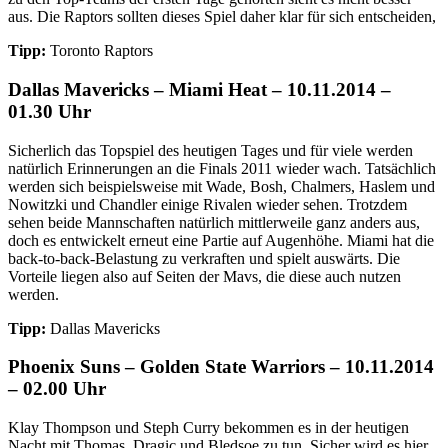
aus. Die Raptors sollten dieses Spiel daher klar für sich entscheiden,
Tipp:
Toronto Raptors
Dallas Mavericks – Miami Heat – 10.11.2014 –
01.30 Uhr
Sicherlich das Topspiel des heutigen Tages und für viele werden
natürlich Erinnerungen an die Finals 2011 wieder wach. Tatsächlich
werden sich beispielsweise mit Wade, Bosh, Chalmers, Haslem und
Nowitzki und Chandler einige Rivalen wieder sehen. Trotzdem
sehen beide Mannschaften natürlich mittlerweile ganz anders aus,
doch es entwickelt erneut eine Partie auf Augenhöhe. Miami hat die
back-to-back-Belastung zu verkraften und spielt auswärts. Die
Vorteile liegen also auf Seiten der Mavs, die diese auch nutzen
werden.
Tipp:
Dallas Mavericks
Phoenix Suns – Golden State Warriors – 10.11.2014
– 02.00 Uhr
Klay Thompson und Steph Curry bekommen es in der heutigen
Nacht mit Thomas, Dragic und Bledsoe zu tun. Sicher wird es hier