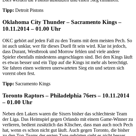
Tipp:
Detroit Pistons
Oklahoma City Thunder – Sacramento Kings –
10.11.2014 – 01.00 Uhr
OKC gehört auf jeden Fall zu den Teams mit dem meisten Pech. So
ist auch unklar, wer für dieses Duell fit sein wird. Klar ist jedoch,
dass Durant, Westbrook und Morrow fehlen und viele andere
Spieler ebenfalls mindestens angeschlagen sind. Bei den Kings läuft
es etwas besser und ein Tipp auf die Kings ist mehr als berechtigt.
Sie fahren einen weiteren unerwarteten Sieg ein und setzen sich
vorerst oben fest.
Tipp:
Sacramento Kings
Toronto Raptors – Philadelphia 76ers – 10.11.2014
– 01.00 Uhr
Neben den Lakers waren die Sixers bisher das schlechteste Team
der Liga. Das Heimspiel gegen Orlando mit einem Game-Winner zu
verlieren, bedient zusätzlich das Klischee, dass man auch noch Pech
hat, wenn es schon nicht gut läuft. Auch gegen Toronto, die bisher
zu den Top-Teams der ersten Tage gehörten sieht es nicht besser