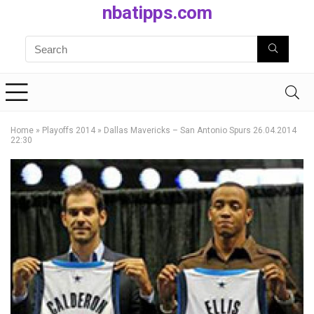
nbatipps.com
Home
»
Playoffs 2014
»
Dallas Mavericks – San Antonio Spurs 26.04.2014
22:30