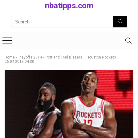
nbatipps.com
Home
»
Playoffs 2014
»
Portland Trail Blazers – Houston Rockets
26.04.2013 04:30