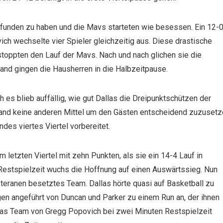
gefunden zu haben und die Mavs starteten wie besessen. Ein 12-
ch wechselte vier Spieler gleichzeitig aus. Diese drastische
stoppten den Lauf der Mavs. Nach und nach glichen sie die
nd gingen die Hausherren in die Halbzeitpause.
h es blieb auffällig, wie gut Dallas die Dreipunktschützen der
 fand keine anderen Mittel um den Gästen entscheidend zuzuset
des viertes Viertel vorbereitet.
m letzten Viertel mit zehn Punkten, als sie ein 14-4 Lauf in
 Restspielzeit wuchs die Hoffnung auf einen Auswärtssieg. Nun
eteranen besetztes Team. Dallas hörte quasi auf Basketball zu
egen angeführt von Duncan und Parker zu einem Run an, der ihnen
 das Team von Gregg Popovich bei zwei Minuten Restspielzeit