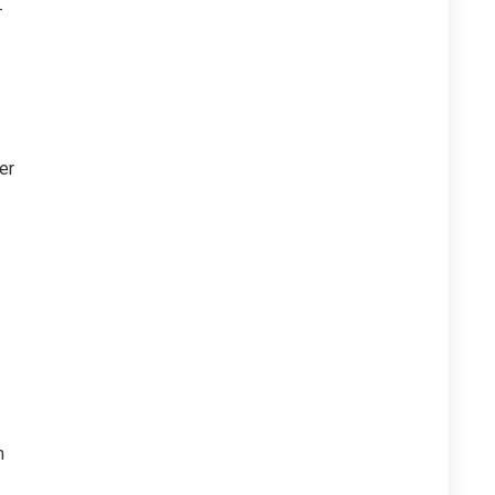
–
er
n