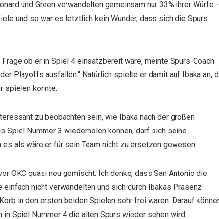
 Leonard und Green verwandelten gemeinsam nur 33% ihrer Würfe 
viele und so war es letztlich kein Wunder, dass sich die Spurs
 Frage ob er in Spiel 4 einsatzbereit wäre, meinte Spurs-Coach
der Playoffs ausfallen.“ Natürlich spielte er damit auf Ibaka an, d
er spielen konnte.
interessant zu beobachten sein, wie Ibaka nach der großen
aus Spiel Nummer 3 wiederholen können, darf sich seine
n es als wäre er für sein Team nicht zu ersetzen gewesen.
or OKC quasi neu gemischt. Ich denke, dass San Antonio die
fe einfach nicht verwandelten und sich durch Ibakas Präsenz
Korb in den ersten beiden Spielen sehr frei waren. Darauf könne
n in Spiel Nummer 4 die alten Spurs wieder sehen wird.