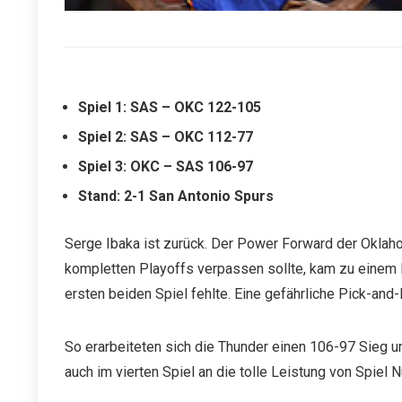
Spiel 1: SAS – OKC 122-105
Spiel 2: SAS – OKC 112-77
Spiel 3: OKC – SAS 106-97
Stand: 2-1 San Antonio Spurs
Serge Ibaka ist zurück. Der Power Forward der Oklaho
kompletten Playoffs verpassen sollte, kam zu einem 
ersten beiden Spiel fehlte. Eine gefährliche Pick-and
So erarbeiteten sich die Thunder einen 106-97 Sieg u
auch im vierten Spiel an die tolle Leistung von Spie