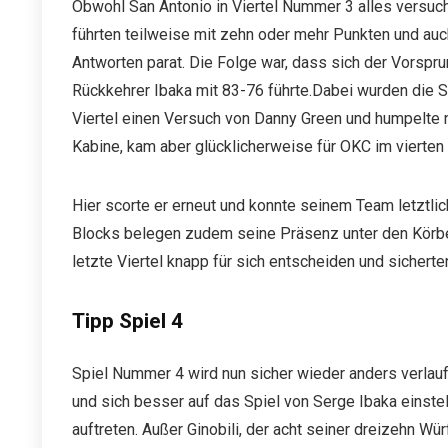
Obwohl San Antonio in Viertel Nummer 3 alles versuch
führten teilweise mit zehn oder mehr Punkten und auc
Antworten parat. Die Folge war, dass sich der Vorspr
Rückkehrer Ibaka mit 83-76 führte.Dabei wurden die S
Viertel einen Versuch von Danny Green und humpelte 
Kabine, kam aber glücklicherweise für OKC im vierten 
Hier scorte er erneut und konnte seinem Team letztli
Blocks belegen zudem seine Präsenz unter den Körben
letzte Viertel knapp für sich entscheiden und sichert
Tipp Spiel 4
Spiel Nummer 4 wird nun sicher wieder anders verlauf
und sich besser auf das Spiel von Serge Ibaka einste
auftreten. Außer Ginobili, der acht seiner dreizehn Wür