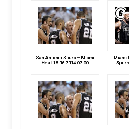
San Antonio Spurs – Miami
Miami 
Heat 16.06.2014 02:00
Spurs