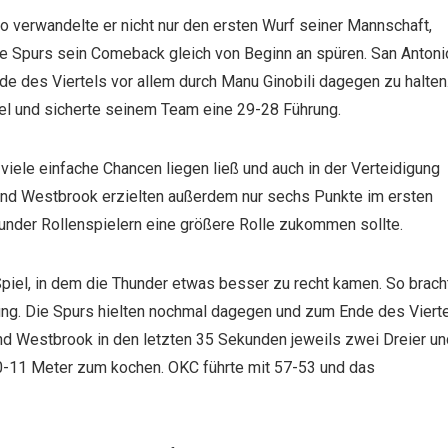
o verwandelte er nicht nur den ersten Wurf seiner Mannschaft,
die Spurs sein Comeback gleich von Beginn an spüren. San Antoni
e des Viertels vor allem durch Manu Ginobili dagegen zu halten
rtel und sicherte seinem Team eine 29-28 Führung.
o viele einfache Chancen liegen ließ und auch in der Verteidigung
und Westbrook erzielten außerdem nur sechs Punkte im ersten
under Rollenspielern eine größere Rolle zukommen sollte.
Spiel, in dem die Thunder etwas besser zu recht kamen. So brach
ung. Die Spurs hielten nochmal dagegen und zum Ende des Viert
und Westbrook in den letzten 35 Sekunden jeweils zwei Dreier un
0-11 Meter zum kochen. OKC führte mit 57-53 und das