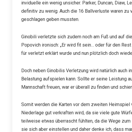
inviduelle ein wenig unsicher. Parker, Duncan, Diaw,
definitiv zu wenig. Auch die 16 Ballverluste waren zu 
geschlagen geben mussten.
Ginobili verletzte sich zudem noch am Fuß und auf die
Popovich ironisch: „Er wird fit sein… oder für den Rest 
für verletzt erklärt wurde und nun plötzlich doch wied
Doch neben Ginobilis Verletzung wird natürlich auch 
Belastung aufspielen kann. Sollte er seine Leistung 
Mannschaft freuen, war er überall zu finden und schie
Somit werden die Karten vor dem zweiten Heimspiel v
Niederlage gut verkraften wird, da sie viele gute Wür
teilweise etwas überrascht fühlten, da die Wege zum 
sie sich aber einstellen und daher denke ich, dass ma