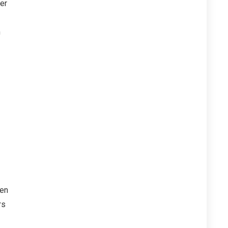
er
m
hen
rs