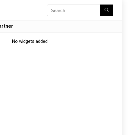
artner
No widgets added
0