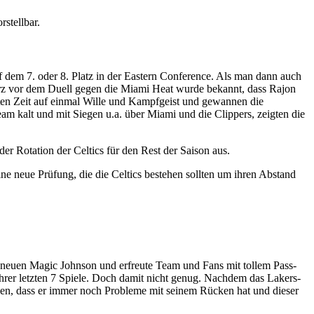
rstellbar.
uf dem 7. oder 8. Platz in der Eastern Conference. Als man dann auch
urz vor dem Duell gegen die Miami Heat wurde bekannt, dass Rajon
sten Zeit auf einmal Wille und Kampfgeist und gewannen die
eam kalt und mit Siegen u.a. über Miami und die Clippers, zeigten die
er Rotation der Celtics für den Rest der Saison aus.
e neue Prüfung, die die Celtics bestehen sollten um ihren Abstand
 neuen Magic Johnson und erfreute Team und Fans mit tollem Pass-
rer letzten 7 Spiele. Doch damit nicht genug. Nachdem das Lakers-
en, dass er immer noch Probleme mit seinem Rücken hat und dieser