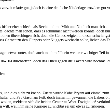
urzeit relativ gut, jedoch ist eine deutliche Niederlage trotzdem gut vo
 es bisher eher schlecht als Recht und mit Müh und Not hielt man sich a
te, dachte man schon, dass es schlimmer nicht werden konnte, doch k
ionen überschlugen sich, doch die Celtics zeigten in dieser schwierig
dass Garnett zu den Clippers oder Nuggets wechseln sollte, ließen das T
n etwas unter, doch auch mit ihm fällt ein weiterer wichtiger Teil in d
106-104 durchsetzen, doch das Duell gegen die Lakers wird nochmal ein
len.
s, und dies nicht zu knapp. Zuerst wurde Kobe Bryant auf einmal zum
hulter und Pau Gasol am Fuß, doch immerhin gewannen die Lakers 6 ih
ollen, meldeten sich die beiden Center zu Wort. Dwight ließ verkünd
n will, weil ihm seine Karriere zu wichtig sei um etwas zu riskieren.