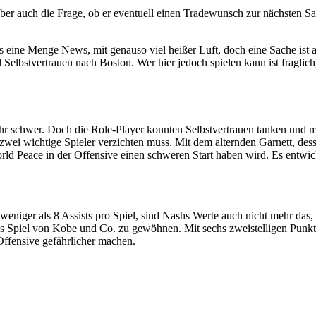
 aber auch die Frage, ob er eventuell einen Tradewunsch zur nächsten 
 es eine Menge News, mit genauso viel heißer Luft, doch eine Sache ist
 Selbstvertrauen nach Boston. Wer hier jedoch spielen kann ist fragli
ehr schwer. Doch die Role-Player konnten Selbstvertrauen tanken und m
wei wichtige Spieler verzichten muss. Mit dem alternden Garnett, desse
orld Peace in der Offensive einen schweren Start haben wird. Es entwick
niger als 8 Assists pro Spiel, sind Nashs Werte auch nicht mehr das,
s Spiel von Kobe und Co. zu gewöhnen. Mit sechs zweistelligen Punkte
Offensive gefährlicher machen.