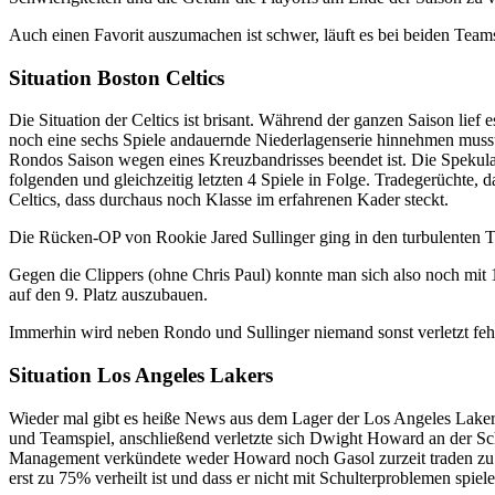
Auch einen Favorit auszumachen ist schwer, läuft es bei beiden Teams z
Situation Boston Celtics
Die Situation der Celtics ist brisant. Während der ganzen Saison lief
noch eine sechs Spiele andauernde Niederlagenserie hinnehmen muss
Rondos Saison wegen eines Kreuzbandrisses beendet ist. Die Spekulat
folgenden und gleichzeitig letzten 4 Spiele in Folge. Tradegerüchte, 
Celtics, dass durchaus noch Klasse im erfahrenen Kader steckt.
Die Rücken-OP von Rookie Jared Sullinger ging in den turbulenten Tage
Gegen die Clippers (ohne Chris Paul) konnte man sich also noch mit 
auf den 9. Platz auszubauen.
Immerhin wird neben Rondo und Sullinger niemand sonst verletzt feh
Situation Los Angeles Lakers
Wieder mal gibt es heiße News aus dem Lager der Los Angeles Laker
und Teamspiel, anschließend verletzte sich Dwight Howard an der Sc
Management verkündete weder Howard noch Gasol zurzeit traden zu w
erst zu 75% verheilt ist und dass er nicht mit Schulterproblemen spiele