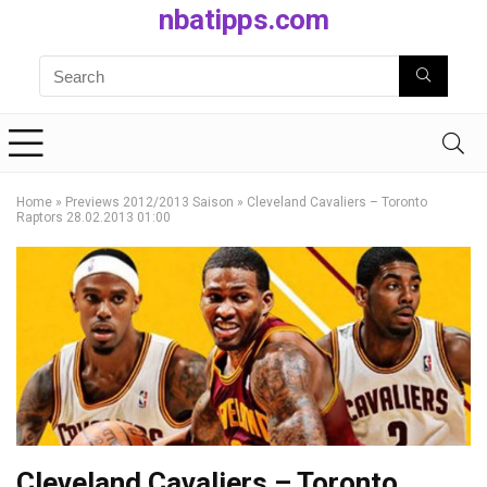
nbatipps.com
Home
»
Previews 2012/2013 Saison
»
Cleveland Cavaliers – Toronto
Raptors 28.02.2013 01:00
Cleveland Cavaliers – Toronto