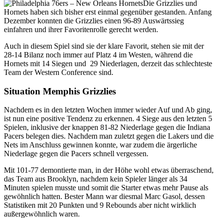
Die Grizzlies und
Hornets haben sich bisher erst einmal gegenüber gestanden. Anfang
Dezember konnten die Grizzlies einen 96-89 Auswärtssieg
einfahren und ihrer Favoritenrolle gerecht werden.
Auch in diesem Spiel sind sie der klare Favorit, stehen sie mit der
28-14 Bilanz noch immer auf Platz 4 im Westen, während die
Hornets mit 14 Siegen und 29 Niederlagen, derzeit das schlechteste
Team der Western Conference sind.
Situation Memphis Grizzlies
Nachdem es in den letzten Wochen immer wieder Auf und Ab ging,
ist nun eine positive Tendenz zu erkennen. 4 Siege aus den letzten 5
Spielen, inklusive der knappen 81-82 Niederlage gegen die Indiana
Pacers belegen dies. Nachdem man zuletzt gegen die Lakers und die
Nets im Anschluss gewinnen konnte, war zudem die ärgerliche
Niederlage gegen die Pacers schnell vergessen.
Mit 101-77 demontierte man, in der Höhe wohl etwas überraschend,
das Team aus Brooklyn, nachdem kein Spieler länger als 34
Minuten spielen musste und somit die Starter etwas mehr Pause als
gewöhnlich hatten. Bester Mann war diesmal Marc Gasol, dessen
Statistiken mit 20 Punkten und 9 Rebounds aber nicht wirklich
außergewöhnlich waren.