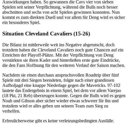
Auswirkungen haben. So gewannen die Cavs vier von sieben
Spielen seit seiner Verpflichtung, während die Bulls noch besser
abschnitten und sechs von acht Spielen gewinnen konnnten. Nun
kommt es zum direkten Duell und vor allem für Deng wird es sicher
ein besonderes Spiel.
Situation Cleveland Cavaliers (15-26)
Die Bilanz ist mittlerweile weit ins Negative abgerutscht, doch
trotzdem haben die Cleveland Cavaliers noch gute Chancen auf ein
Erreichen der Playoff-Plätze. Mit der Verpflichtung von Deng
verstärkten sie ihren Kader und hinterließen erste gute Eindrücke,
die den Fans Hoffnung für den weiteren Verlauf der Saison machen.
Nachdem sie einen durchaus anspruchsvollen Roadtrip über fünf
Spiele mit drei Siegen beendeten, folgte nach einer grandiosen
Aufholjagd eine knappe Niederlage gegen die Mavericks. 97-102
lautete das Endergebnis in einem Spiel, bei dem vor allem Varejao
(18 Pkt, 21 Reb) überzeugen konnte. Gegen die Bulls wird es gegen
Noah und Gibson aber sicher wieder etwas schwerer für ihn und
trotzdem wird er alles geben um seinem Team zum Sieg zu
verhelfen.
Erfreulicherweise gibt es keine verletzungsbedingten Ausfälle.