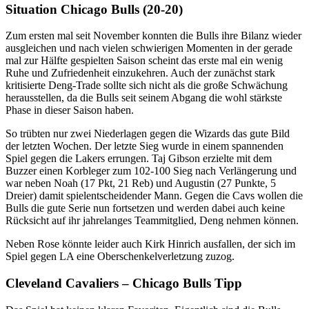
Situation Chicago Bulls (20-20)
Zum ersten mal seit November konnten die Bulls ihre Bilanz wieder
ausgleichen und nach vielen schwierigen Momenten in der gerade
mal zur Hälfte gespielten Saison scheint das erste mal ein wenig
Ruhe und Zufriedenheit einzukehren. Auch der zunächst stark
kritisierte Deng-Trade sollte sich nicht als die große Schwächung
herausstellen, da die Bulls seit seinem Abgang die wohl stärkste
Phase in dieser Saison haben.
So trübten nur zwei Niederlagen gegen die Wizards das gute Bild
der letzten Wochen. Der letzte Sieg wurde in einem spannenden
Spiel gegen die Lakers errungen. Taj Gibson erzielte mit dem
Buzzer einen Korbleger zum 102-100 Sieg nach Verlängerung und
war neben Noah (17 Pkt, 21 Reb) und Augustin (27 Punkte, 5
Dreier) damit spielentscheidender Mann. Gegen die Cavs wollen die
Bulls die gute Serie nun fortsetzen und werden dabei auch keine
Rücksicht auf ihr jahrelanges Teammitglied, Deng nehmen können.
Neben Rose könnte leider auch Kirk Hinrich ausfallen, der sich im
Spiel gegen LA eine Oberschenkelverletzung zuzog.
Cleveland Cavaliers – Chicago Bulls Tipp