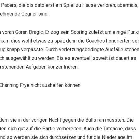
cers, die bis dato erst ein Spiel zu Hause verloren, abermals,
unehmende Gegner sind.
en voran Goran Dragic. Er zog sein Scoring zuletzt um einige Punk
r kam dies wohl etwas zu spät, denn die Coaches honorierten sei
 Zug knapp verpasste. Durch verletzungsbedingte Ausfälle stehe
ch ausgewählt zu werden. Bis es eventuell soweit ist dauert es
orstehenden Aufgaben konzentrieren.
Channing Frye nicht aushelfen können.
em sie in der vorigen Nacht gegen die Bulls ran mussten. Die
n sich gut auf die Partie vorbereiten. Auch die Tatsache, dass
 und so werden sie sich durchsetzen und für die Niederlage im