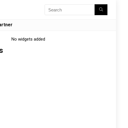
artner
No widgets added
s