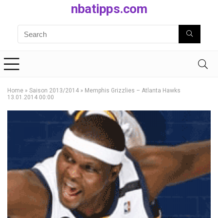
nbatipps.com
Home
»
Saison 2013/2014
»
Memphis Grizzlies – Atlanta Hawks
13.01.2014 00:00