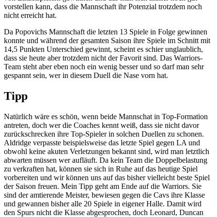
vorstellen kann, dass die Mannschaft ihr Potenzial trotzdem noch
nicht erreicht hat.
Da Popovichs Mannschaft die letzten 13 Spiele in Folge gewinnen
konnte und während der gesamten Saison ihre Spiele im Schnitt mit
14,5 Punkten Unterschied gewinnt, scheint es schier unglaublich,
dass sie heute aber trotzdem nicht der Favorit sind. Das Warriors-
Team steht aber eben noch ein wenig besser und so darf man sehr
gespannt sein, wer in diesem Duell die Nase vorn hat.
Tipp
Natürlich wäre es schön, wenn beide Mannschat in Top-Formation
antreten, doch wer die Coaches kennt weiß, dass sie nicht davor
zurückschrecken ihre Top-Spieler in solchen Duellen zu schonen.
Aldridge verpasste beispielsweise das letzte Spiel gegen LA und
obwohl keine akuten Verletzungen bekannt sind, wird man letztlich
abwarten müssen wer aufläuft. Da kein Team die Doppelbelastung
zu verkraften hat, können sie sich in Ruhe auf das heutige Spiel
vorbereiten und wir können uns auf das bisher vielleicht beste Spiel
der Saison freuen. Mein Tipp geht am Ende auf die Warriors. Sie
sind der amtierende Meister, bewiesen gegen die Cavs ihre Klasse
und gewannen bisher alle 20 Spiele in eigener Halle. Damit wird
den Spurs nicht die Klasse abgesprochen, doch Leonard, Duncan