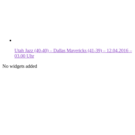
Utah Jazz (40-40) – Dallas Mavericks (41-39) – 12.04.2016 –
03.00 Uhr
No widgets added