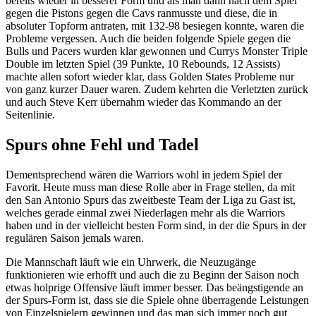
bereits wieder in besserer Form und als man dann nach dem Spiel
gegen die Pistons gegen die Cavs ranmusste und diese, die in
absoluter Topform antraten, mit 132-98 besiegen konnte, waren die
Probleme vergessen. Auch die beiden folgende Spiele gegen die
Bulls und Pacers wurden klar gewonnen und Currys Monster Triple
Double im letzten Spiel (39 Punkte, 10 Rebounds, 12 Assists)
machte allen sofort wieder klar, dass Golden States Probleme nur
von ganz kurzer Dauer waren. Zudem kehrten die Verletzten zurück
und auch Steve Kerr übernahm wieder das Kommando an der
Seitenlinie.
Spurs ohne Fehl und Tadel
Dementsprechend wären die Warriors wohl in jedem Spiel der
Favorit. Heute muss man diese Rolle aber in Frage stellen, da mit
den San Antonio Spurs das zweitbeste Team der Liga zu Gast ist,
welches gerade einmal zwei Niederlagen mehr als die Warriors
haben und in der vielleicht besten Form sind, in der die Spurs in der
regulären Saison jemals waren.
Die Mannschaft läuft wie ein Uhrwerk, die Neuzugänge
funktionieren wie erhofft und auch die zu Beginn der Saison noch
etwas holprige Offensive läuft immer besser. Das beängstigende an
der Spurs-Form ist, dass sie die Spiele ohne überragende Leistungen
von Einzelspielern gewinnen und das man sich immer noch gut