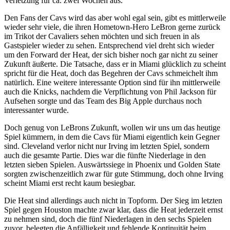
Verletzung für ca. zwei Wochen aus.
Den Fans der Cavs wird das aber wohl egal sein, gibt es mittlerweile
wieder sehr viele, die ihren Hometown-Hero LeBron gerne zurück
im Trikot der Cavaliers sehen möchten und sich freuen in als
Gastspieler wieder zu sehen. Entsprechend viel dreht sich wieder
um den Forward der Heat, der sich bisher noch gar nicht zu seiner
Zukunft äußerte. Die Tatsache, dass er in Miami glücklich zu scheint
spricht für die Heat, doch das Begehren der Cavs schmeichelt ihm
natürlich. Eine weitere interessante Option sind für ihn mittlerweile
auch die Knicks, nachdem die Verpflichtung von Phil Jackson für
Aufsehen sorgte und das Team des Big Apple durchaus noch
interessanter wurde.
Doch genug von LeBrons Zukunft, wollen wir uns um das heutige
Spiel kümmern, in dem die Cavs für Miami eigentlich kein Gegner
sind. Cleveland verlor nicht nur Irving im letzten Spiel, sondern
auch die gesamte Partie. Dies war die fünfte Niederlage in den
letzten sieben Spielen. Auswärtssiege in Phoenix und Golden State
sorgten zwischenzeitlich zwar für gute Stimmung, doch ohne Irving
scheint Miami erst recht kaum besiegbar.
Die Heat sind allerdings auch nicht in Topform. Der Sieg im letzten
Spiel gegen Houston machte zwar klar, dass die Heat jederzeit ernst
zu nehmen sind, doch die fünf Niederlagen in den sechs Spielen
zuvor, belegten die Anfälligkeit und fehlende Kontinuität beim