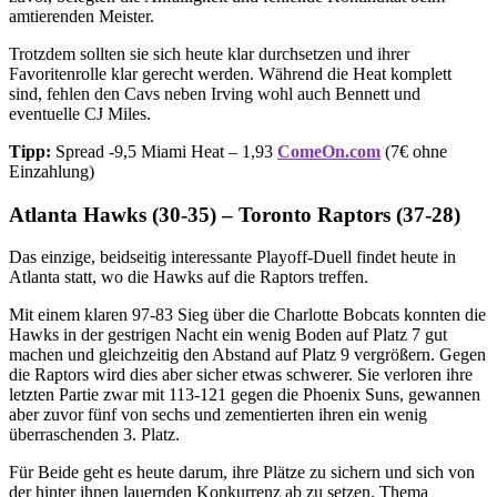
amtierenden Meister.
Trotzdem sollten sie sich heute klar durchsetzen und ihrer
Favoritenrolle klar gerecht werden. Während die Heat komplett
sind, fehlen den Cavs neben Irving wohl auch Bennett und
eventuelle CJ Miles.
Tipp:
Spread -9,5 Miami Heat – 1,93
ComeOn.com
(7€ ohne
Einzahlung)
Atlanta Hawks (30-35) – Toronto Raptors (37-28)
Das einzige, beidseitig interessante Playoff-Duell findet heute in
Atlanta statt, wo die Hawks auf die Raptors treffen.
Mit einem klaren 97-83 Sieg über die Charlotte Bobcats konnten die
Hawks in der gestrigen Nacht ein wenig Boden auf Platz 7 gut
machen und gleichzeitig den Abstand auf Platz 9 vergrößern. Gegen
die Raptors wird dies aber sicher etwas schwerer. Sie verloren ihre
letzten Partie zwar mit 113-121 gegen die Phoenix Suns, gewannen
aber zuvor fünf von sechs und zementierten ihren ein wenig
überraschenden 3. Platz.
Für Beide geht es heute darum, ihre Plätze zu sichern und sich von
der hinter ihnen lauernden Konkurrenz ab zu setzen. Thema