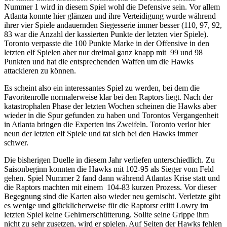
Nummer 1 wird in diesem Spiel wohl die Defensive sein. Vor allem
Atlanta konnte hier glänzen und ihre Verteidigung wurde während
ihrer vier Spiele andauernden Siegesserie immer besser (110, 97, 92,
83 war die Anzahl der kassierten Punkte der letzten vier Spiele).
Toronto verpasste die 100 Punkte Marke in der Offensive in den
letzten elf Spielen aber nur dreimal ganz knapp mit 99 und 98
Punkten und hat die entsprechenden Waffen um die Hawks
attackieren zu können.
Es scheint also ein interessantes Spiel zu werden, bei dem die
Favoritenrolle normalerweise klar bei den Raptors liegt. Nach der
katastrophalen Phase der letzten Wochen scheinen die Hawks aber
wieder in die Spur gefunden zu haben und Torontos Vergangenheit
in Atlanta bringen die Experten ins Zweifeln. Toronto verlor hier
neun der letzten elf Spiele und tat sich bei den Hawks immer
schwer.
Die bisherigen Duelle in diesem Jahr verliefen unterschiedlich. Zu
Saisonbeginn konnten die Hawks mit 102-95 als Sieger vom Feld
gehen. Spiel Nummer 2 fand dann während Atlantas Krise statt und
die Raptors machten mit einem 104-83 kurzen Prozess. Vor dieser
Begegnung sind die Karten also wieder neu gemischt. Verletzte gibt
es wenige und glücklicherweise für die Raptorsr erlitt Lowry im
letzten Spiel keine Gehirnerschütterung. Sollte seine Grippe ihm
nicht zu sehr zusetzen, wird er spielen. Auf Seiten der Hawks fehlen