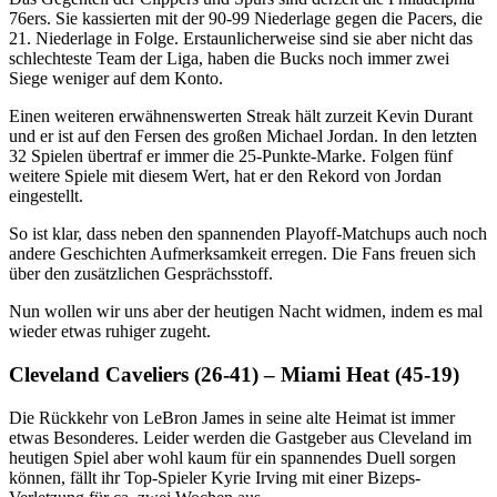
76ers. Sie kassierten mit der 90-99 Niederlage gegen die Pacers, die
21. Niederlage in Folge. Erstaunlicherweise sind sie aber nicht das
schlechteste Team der Liga, haben die Bucks noch immer zwei
Siege weniger auf dem Konto.
Einen weiteren erwähnenswerten Streak hält zurzeit Kevin Durant
und er ist auf den Fersen des großen Michael Jordan. In den letzten
32 Spielen übertraf er immer die 25-Punkte-Marke. Folgen fünf
weitere Spiele mit diesem Wert, hat er den Rekord von Jordan
eingestellt.
So ist klar, dass neben den spannenden Playoff-Matchups auch noch
andere Geschichten Aufmerksamkeit erregen. Die Fans freuen sich
über den zusätzlichen Gesprächsstoff.
Nun wollen wir uns aber der heutigen Nacht widmen, indem es mal
wieder etwas ruhiger zugeht.
Cleveland Caveliers (26-41) – Miami Heat (45-19)
Die Rückkehr von LeBron James in seine alte Heimat ist immer
etwas Besonderes. Leider werden die Gastgeber aus Cleveland im
heutigen Spiel aber wohl kaum für ein spannendes Duell sorgen
können, fällt ihr Top-Spieler Kyrie Irving mit einer Bizeps-