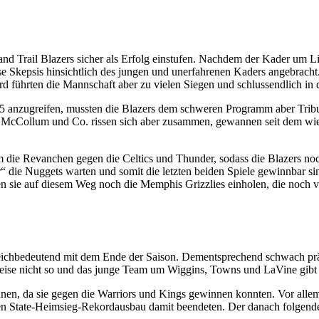
and Trail Blazers sicher als Erfolg einstufen. Nachdem der Kader um L
sse Skepsis hinsichtlich des jungen und unerfahrenen Kaders angebrac
 führten die Mannschaft aber zu vielen Siegen und schlussendlich in d
anzugreifen, mussten die Blazers dem schweren Programm aber Tribut 
n. McCollum und Co. rissen sich aber zusammen, gewannen seit dem wie
m die Revanchen gegen die Celtics und Thunder, sodass die Blazers no
„nur“ die Nuggets warten und somit die letzten beiden Spiele gewinnbar s
 sie auf diesem Weg noch die Memphis Grizzlies einholen, die noch vi
gleichbedeutend mit dem Ende der Saison. Dementsprechend schwach präs
rweise nicht so und das junge Team um Wiggins, Towns und LaVine gibt w
ohnen, da sie gegen die Warriors und Kings gewinnen konnten. Vor allem 
en State-Heimsieg-Rekordausbau damit beendeten. Der danach folgende 