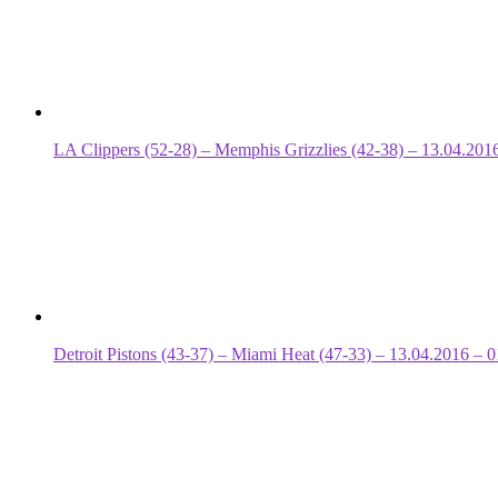
LA Clippers (52-28) – Memphis Grizzlies (42-38) – 13.04.201
Detroit Pistons (43-37) – Miami Heat (47-33) – 13.04.2016 – 