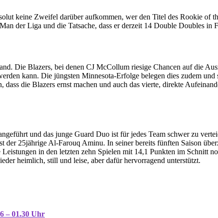
olut keine Zweifel darüber aufkommen, wer den Titel des Rookie of t
g-Man der Liga und die Tatsache, dass er derzeit 14 Double Doubles in Fo
and. Die Blazers, bei denen CJ McCollum riesige Chancen auf die Aus
e werden kann. Die jüngsten Minnesota-Erfolge belegen dies zudem und 
 dass die Blazers ernst machen und auch das vierte, direkte Aufeinander
geführt und das junge Guard Duo ist für jedes Team schwer zu vertei
st der 25jährige Al-Farouq Aminu. In seiner bereits fünften Saison überz
ine Leistungen in den letzten zehn Spielen mit 14,1 Punkten im Schnitt 
er heimlich, still und leise, aber dafür hervorragend unterstützt.
16 – 01.30 Uhr