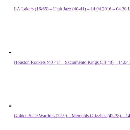
LA Lakers (16-65) – Utah Jazz (40-41) – 14.04.2016 – 04.30 
Houston Rockets (40-41) – Sacramento Kings (33-48) – 14.04
Golden State Warriors (72-9) – Memphis Grizzlies (42-38) – 1