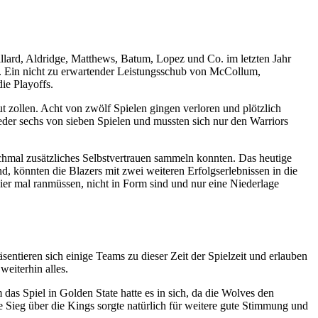
illard, Aldridge, Matthews, Batum, Lopez und Co. im letzten Jahr
ht. Ein nicht zu erwartender Leistungsschub von McCollum,
ie Playoffs.
zollen. Acht von zwölf Spielen gingen verloren und plötzlich
der sechs von sieben Spielen und mussten sich nur den Warriors
chmal zusätzliches Selbstvertrauen sammeln konnten. Das heutige
ind, könnten die Blazers mit zwei weiteren Erfolgserlebnissen in die
er mal ranmüssen, nicht in Form sind und nur eine Niederlage
entieren sich einige Teams zu dieser Zeit der Spielzeit und erlauben
eiterhin alles.
das Spiel in Golden State hatte es in sich, da die Wolves den
Sieg über die Kings sorgte natürlich für weitere gute Stimmung und