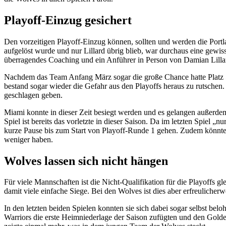
Playoff-Einzug gesichert
Den vorzeitigen Playoff-Einzug können, sollten und werden die Portl
aufgelöst wurde und nur Lillard übrig blieb, war durchaus eine gewi
überragendes Coaching und ein Anführer in Person von Damian Lillard
Nachdem das Team Anfang März sogar die große Chance hatte Platz 5 
bestand sogar wieder die Gefahr aus den Playoffs heraus zu rutsche
geschlagen geben.
Miami konnte in dieser Zeit besiegt werden und es gelangen außerde
Spiel ist bereits das vorletzte in dieser Saison. Da im letzten Spiel 
kurze Pause bis zum Start von Playoff-Runde 1 gehen. Zudem könnten
weniger haben.
Wolves lassen sich nicht hängen
Für viele Mannschaften ist die Nicht-Qualifikation für die Playoffs 
damit viele einfache Siege. Bei den Wolves ist dies aber erfreuliche
In den letzten beiden Spielen konnten sie sich dabei sogar selbst bel
Warriors die erste Heimniederlage der Saison zufügten und den Gold