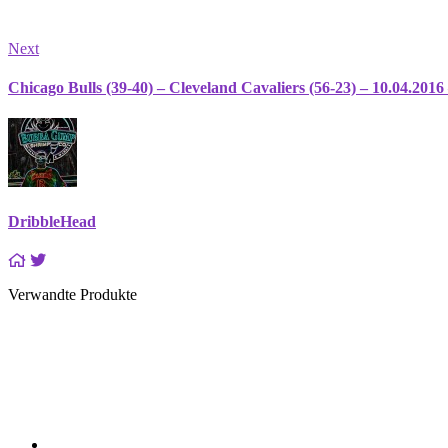
Next
Chicago Bulls (39-40) – Cleveland Cavaliers (56-23) – 10.04.2016
DribbleHead
Verwandte Produkte