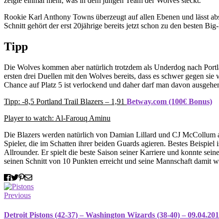
zeigte einmal mehr, was in dem jungen Team der Wolves steckt.
Rookie Karl Anthony Towns überzeugt auf allen Ebenen und lässt abs
Schnitt gehört der erst 20jährige bereits jetzt schon zu den besten Bi
Tipp
Die Wolves kommen aber natürlich trotzdem als Underdog nach Portl
ersten drei Duellen mit den Wolves bereits, dass es schwer gegen si
Chance auf Platz 5 ist verlockend und daher darf man davon ausgehen,
Tipp: -8,5 Portland Trail Blazers – 1,91
Betway.com (100€ Bonus)
Player to watch: Al-Farouq Aminu
Die Blazers werden natürlich von Damian Lillard und CJ McCollum an
Spieler, die im Schatten ihrer beiden Guards agieren. Bestes Beispiel i
Allrounder. Er spielt die beste Saison seiner Karriere und konnte se
seinen Schnitt von 10 Punkten erreicht und seine Mannschaft damit wied
Previous
Detroit Pistons (42-37) – Washington Wizards (38-40) – 09.04.20