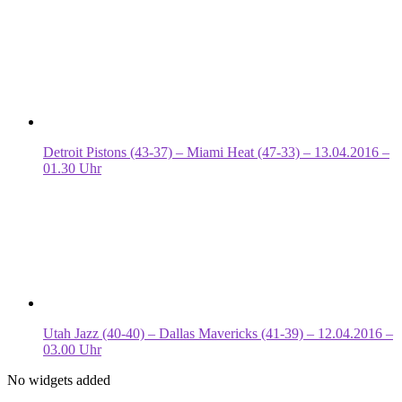
Detroit Pistons (43-37) – Miami Heat (47-33) – 13.04.2016 –
01.30 Uhr
Utah Jazz (40-40) – Dallas Mavericks (41-39) – 12.04.2016 –
03.00 Uhr
No widgets added