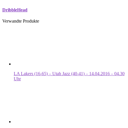
DribbleHead
Verwandte Produkte
LA Lakers (16-65) – Utah Jazz (40-41) – 14.04.2016 – 04.30
Uhr