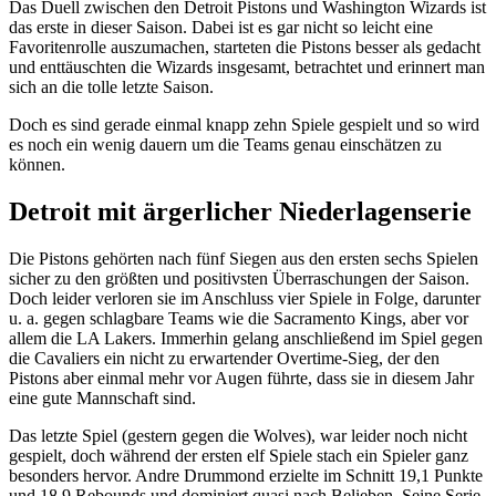
Das Duell zwischen den Detroit Pistons und Washington Wizards ist
das erste in dieser Saison. Dabei ist es gar nicht so leicht eine
Favoritenrolle auszumachen, starteten die Pistons besser als gedacht
und enttäuschten die Wizards insgesamt, betrachtet und erinnert man
sich an die tolle letzte Saison.
Doch es sind gerade einmal knapp zehn Spiele gespielt und so wird
es noch ein wenig dauern um die Teams genau einschätzen zu
können.
Detroit mit ärgerlicher Niederlagenserie
Die Pistons gehörten nach fünf Siegen aus den ersten sechs Spielen
sicher zu den größten und positivsten Überraschungen der Saison.
Doch leider verloren sie im Anschluss vier Spiele in Folge, darunter
u. a. gegen schlagbare Teams wie die Sacramento Kings, aber vor
allem die LA Lakers. Immerhin gelang anschließend im Spiel gegen
die Cavaliers ein nicht zu erwartender Overtime-Sieg, der den
Pistons aber einmal mehr vor Augen führte, dass sie in diesem Jahr
eine gute Mannschaft sind.
Das letzte Spiel (gestern gegen die Wolves), war leider noch nicht
gespielt, doch während der ersten elf Spiele stach ein Spieler ganz
besonders hervor. Andre Drummond erzielte im Schnitt 19,1 Punkte
und 18,9 Rebounds und dominiert quasi nach Belieben. Seine Serie